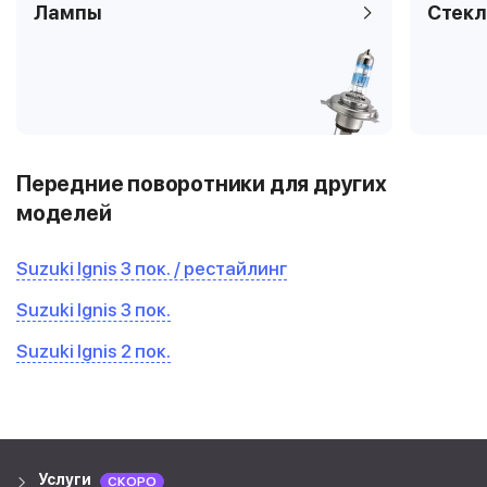
Лампы
Стекл
Передние поворотники для других
моделей
Suzuki Ignis 3 пок. / рестайлинг
Suzuki Ignis 3 пок.
Suzuki Ignis 2 пок.
Услуги
СКОРО