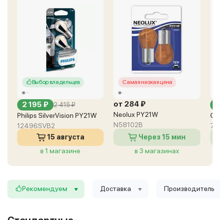
Выбор владельцев
Самая низкая цена
от 284 ₽
2 195 ₽
о
2 415 ₽
Neolux PY21W
Philips SilverVision PY21W
Os
N58102B
12496SVB2
75
15 августа
Через 15 мин
в 1 магазине
в 3 магазинах
Рекомендуем
Доставка
Производитель