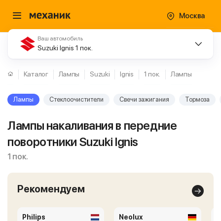
Москва
Ваш автомобиль
Suzuki Ignis 1 пок.
Каталог
Лампы
Suzuki
Ignis
1 пок.
Лампы
Лампы
Стеклоочистители
Свечи зажигания
Тормоза
Лампы накаливания в передние
поворотники Suzuki Ignis
1 пок.
Рекомендуем
Philips
Neolux
O