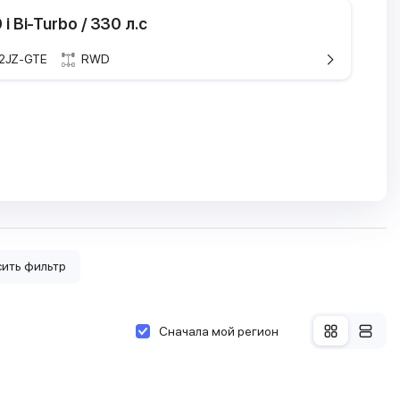
 i Bi-Turbo / 330 л.с
2JZ-GTE
RWD
ристики
кие характеристики
ель
 Supra
Toyota Supra
/ A80
4 пок. / A80
я
-Turbo
3.0
5 - 2002.07
1993.05 - 1999.10
 / 330 л.с
165 кВТ / 224 л.с
ем
см3
2997 см3
ить фильтр
н
бензин
6
Сначала мой регион
4
мы
купе
, _A8_
JZA80_, _A8_