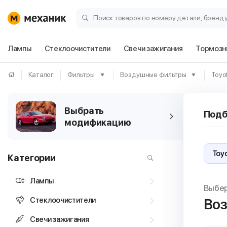
Поиск товаров по номеру детали, бренд
Лампы
Стеклоочистители
Свечи зажигания
Тормозн
Каталог
Фильтры
Воздушные фильтры
Toyo
Выбрать
Подб
модификацию
Категории
Лампы
Выбе
Стеклоочистители
Воз
Свечи зажигания