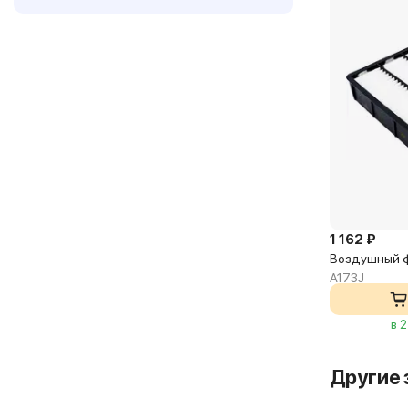
1 162 ₽
Воздушный ф
A173J
в 
Другие 