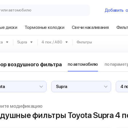
у или автомобилю
Добавить
с
ые диски
Тормозные колодки
Свечи накаливания
Филь
Гараж
ta
Supra
4 пок. / A80
Фильтры
Toyota Supra 4 п
ор воздушного фильтра
по автомобилю
по парамет
Сбросить
рите модификацию
душные фильтры Toyota Supra 4 по