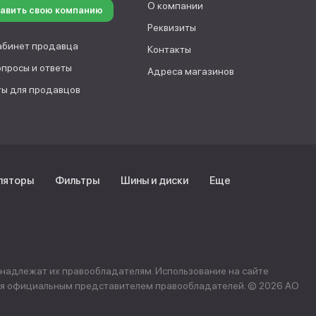
О компании
авить свою компанию
Реквизиты
абинет продавца
Контакты
опросы и ответы
Адреса магазинов
ы для продавцов
ляторы
Фильтры
Шины и диски
Еще
инадлежат их правообладателям. Использование на сайте
ется официальным представителем правообладателей. © 2026 АО