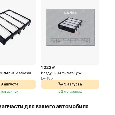
Цилиндры
6
Клапаны
4
Тип платформы
купе
Код кузова
JZA80_, _A8_
1 222 ₽
ильтр JS Asakashi
Воздушный фильтр Lynx
LA-185
9 августа
9 августа
2 магазинах
в 2 магазинах
запчасти для вашего автомобиля