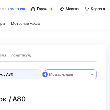
вою
компанию
Гараж
Москва
Корзина
1
тры
Моторные масла
ок. / A80
Перейти
рам
по артикулу
4
к. / A80