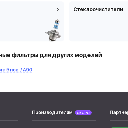
Стеклоочистители
ые фильтры для других моделей
ra 5 пок. / A90
Производителям
Партне
СКОРО