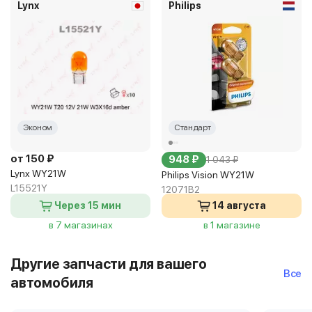
Lynx
Philips
Эконом
Стандарт
от 150 ₽
948 ₽
1 043 ₽
Lynx WY21W
Philips Vision WY21W
L15521Y
12071B2
Через 15 мин
14 августа
в 7 магазинах
в 1 магазине
Другие запчасти для вашего
Все
автомобиля