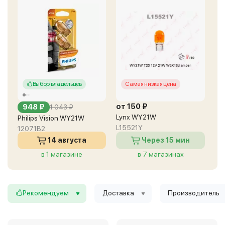
Выбор владельцев
Самая низкая цена
от 150 ₽
948 ₽
1 043 ₽
Lynx WY21W
Philips Vision WY21W
L15521Y
12071B2
14 августа
Через 15 мин
в 1 магазине
в 7 магазинах
Рекомендуем
Доставка
Производитель