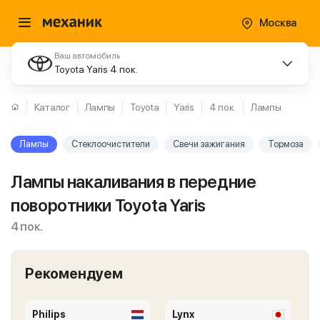
Москва
Ваш автомобиль
Toyota Yaris 4 пок.
Каталог
Лампы
Toyota
Yaris
4 пок.
Лампы
Лампы
Стеклоочистители
Свечи зажигания
Тормоза
Лампы накаливания в передние
поворотники Toyota Yaris
4 пок.
Рекомендуем
Philips
Lynx