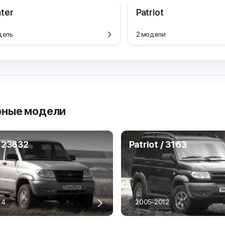
ter
Patriot
дель
2 модели
рные модели
/ 23632
Patriot / 3163
14
2005-2012