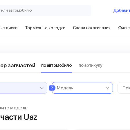
у или автомобилю
Добави
ые диски
Тормозные колодки
Свечи накаливания
Филь
ор запчастей
по автомобилю
по артикулу
2
рите модель
части Uaz