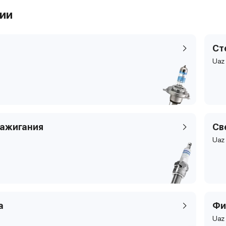
рии
Ст
Uaz
зажигания
Св
Uaz
а
Фи
Uaz