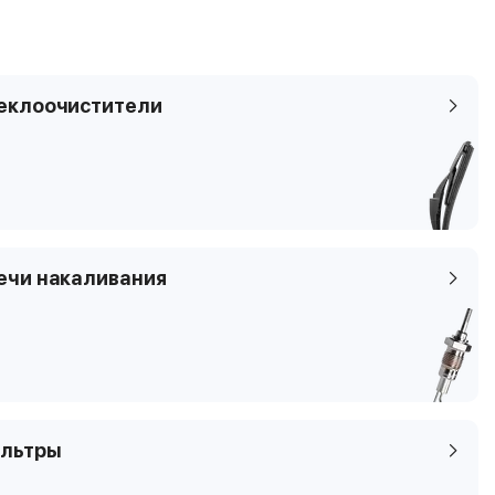
еклоочистители
ечи накаливания
льтры