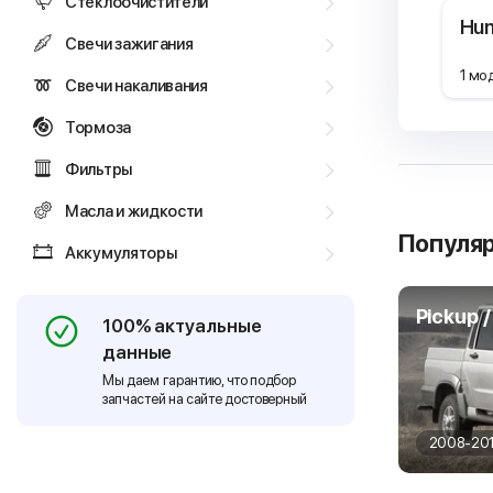
Стеклоочистители
Hun
Свечи зажигания
1 мо
Свечи накаливания
Тормоза
Фильтры
Масла и жидкости
Популя
Аккумуляторы
Pickup 
100% актуальные
данные
Мы даем гарантию, что подбор
запчастей на сайте достоверный
2008-20