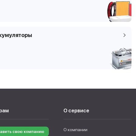
кумуляторы
рам
О сервисе
О компании
авить свою компанию