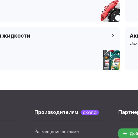
и жидкости
Ак
Uaz
Производителям
Партне
СКОРО
Размещение рекламы
Доб