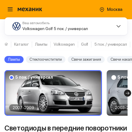
Москва
Ваш автомобиль
Volkswagen Golf 5 пок. / универсал
Каталог
Лампы
Volkswagen
Golf
5 пок. / универсал
Лампы
Стеклоочистители
Свечи зажигания
Свечи нака
5 пок. / универсал
5 пок.
2007-2009
2003-20
Светодиоды в передние поворотники