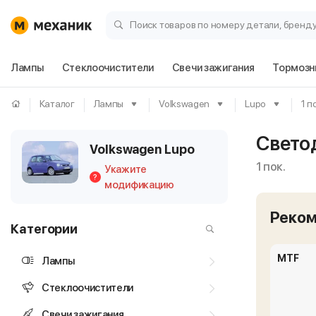
Поиск товаров по номеру детали, бренд
Лампы
Стеклоочистители
Свечи зажигания
Тормозн
Каталог
Лампы
Volkswagen
Lupo
1 п
Свето
Volkswagen Lupo
1 пок.
Укажите
?
модификацию
Реко
Категории
MTF
Лампы
Стеклоочистители
Свечи зажигания