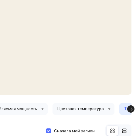
бляемая мощность
Цветовая температура
Тольк
Сначала мой регион