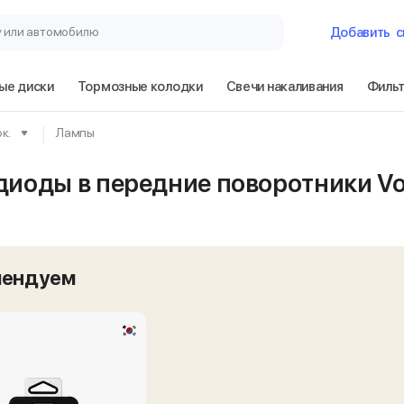
у или автомобилю
Добавить
с
ые диски
Тормозные колодки
Свечи накаливания
Филь
Гараж
ок.
Лампы
Volkswagen Lupo
диоды в передние поворотники Vo
Сбросить
мендуем