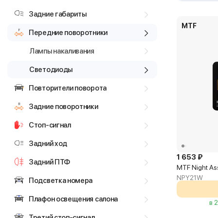
Задние габариты
MTF
Передние поворотники
Лампы накаливания
Светодиоды
Повторители поворота
Задние поворотники
Стоп-сигнал
Задний ход
1 653 ₽
Задний ПТФ
MTF Night As
NPY21W
Подсветка номера
Плафон освещения салона
в 
Третий стоп-сигнал