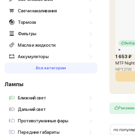
Свечи накаливания
Тормоза
Фильтры
Выбор
Масла и жидкости
Аккумуляторы
1 653 ₽
MTF Night
Все категории
NPY21W
Лампы
Ближний свет
Рекоме
Дальний свет
Противотуманные фары
по популя
Передние габариты