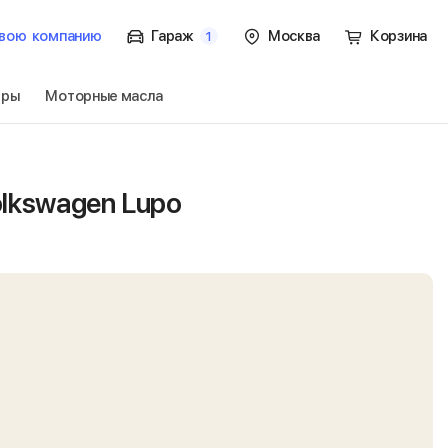
вою
компанию
Гараж
Москва
Корзина
1
тры
Моторные масла
 1 пок.
Перейти
lkswagen Lupo