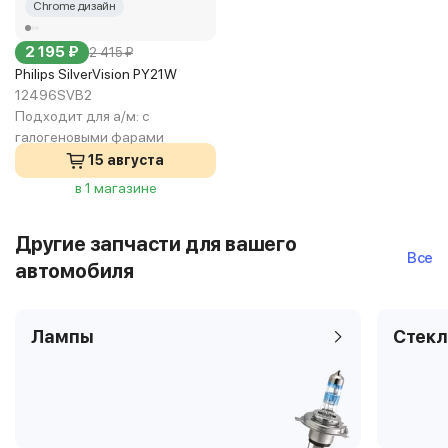
Chrome дизайн
2 195 ₽
2 415 ₽
Philips SilverVision PY21W
12496SVB2
Подходит для а/м:
с
галогеновыми фарами
15 августа
в 1 магазине
Другие запчасти для вашего
Все
автомобиля
Лампы
Стекл