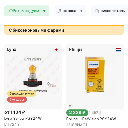
Рекомендуем
Доставка
Производитель
С биксеноновыми фарами
Lynx
Philips
В дождь и туман
Вне дорог
от 1 134 ₽
2 229 ₽
2 452 ₽
Lynx Yellow PSY24W
Philips HiPerVision PSY24W
L11724Y
12188NAC1