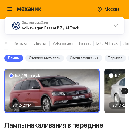
Москва
Ваш автомобиль
Volkswagen Passat B7 / AllTrack
Каталог
Лампы
Volkswagen
Passat
B7 / AllTrack
Ла
Лампы
Стеклоочистители
Свечи зажигания
Тормоза
B7 / AllTrack
B7
2012-2014
2010-20
Лампы накаливания в передние