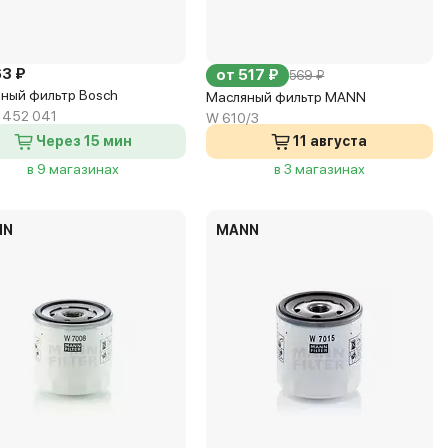
63 ₽
от 517 ₽
569 ₽
ный фильтр Bosch
Масляный фильтр MANN
 452 041
W 610/3
Через 15 мин
11 августа
в 9 магазинах
в 3 магазинах
NN
MANN