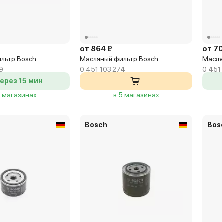
от 864 ₽
от 7
льтр Bosch
Масляный фильтр Bosch
Масля
9
0 451 103 274
0 451
ерез 15 мин
8 магазинах
в 5 магазинах
Bosch
Bos