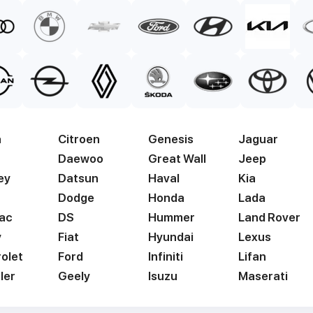
a
Citroen
Genesis
Jaguar
Daewoo
Great Wall
Jeep
ey
Datsun
Haval
Kia
Dodge
Honda
Lada
lac
DS
Hummer
Land Rover
y
Fiat
Hyundai
Lexus
olet
Ford
Infiniti
Lifan
ler
Geely
Isuzu
Maserati