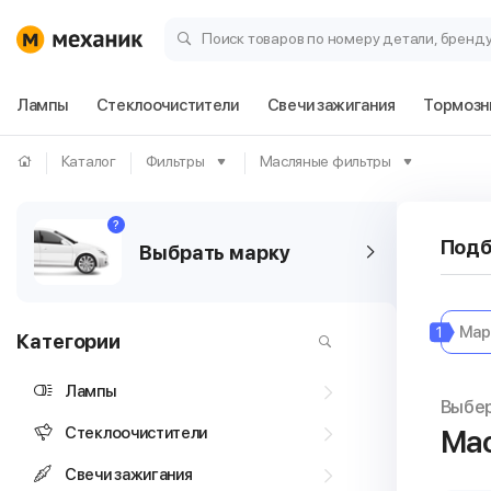
Поиск товаров по номеру детали, бренд
Лампы
Стеклоочистители
Свечи зажигания
Тормозн
Каталог
Фильтры
Масляные фильтры
?
Подб
Выбрать марку
1
Категории
Лампы
Выбер
Стеклоочистители
Мас
Свечи зажигания