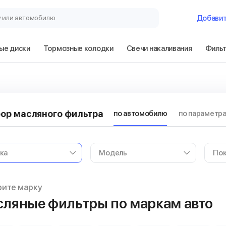
у или автомобилю
Добави
ые диски
Тормозные колодки
Свечи накаливания
Филь
ор масляного фильтра
по автомобилю
по параметр
ите марку
ляные фильтры по маркам авто