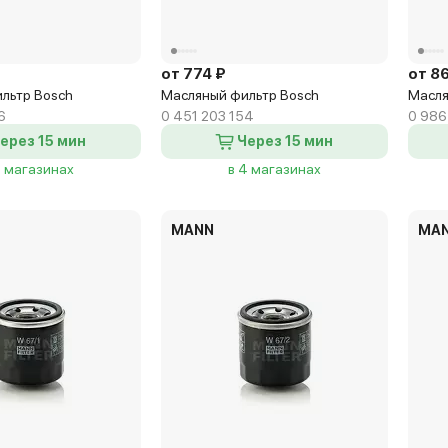
от 774 ₽
от 8
льтр Bosch
Масляный фильтр Bosch
Масля
6
0 451 203 154
0 986
ерез 15 мин
Через 15 мин
8 магазинах
в 4 магазинах
MANN
MA