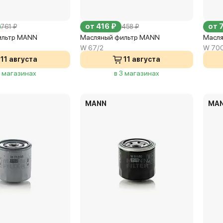
от 416 ₽
от 
761 ₽
458 ₽
ильтр MANN
Масляный фильтр MANN
Масля
W 67/2
W 70
11 августа
11 августа
3 магазинах
в 3 магазинах
MANN
MA