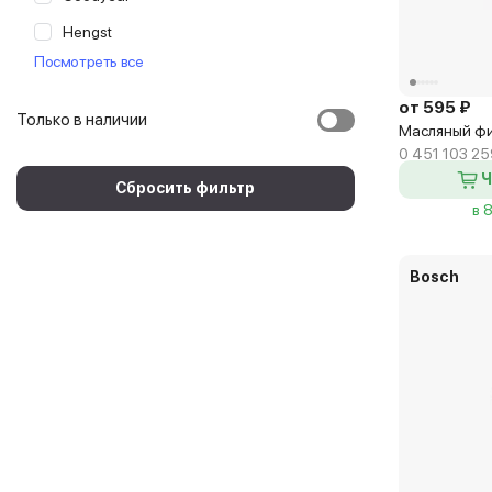
Hengst
Посмотреть все
JS Asakashi
Japanparts
от 595 ₽
Только в наличии
Масляный фи
Knecht
0 451 103 25
Lynx
Ч
Сбросить фильтр
в 
MANN
Magneti Marelli
Bosch
Mahle
Nipparts
Purflux
Valeo