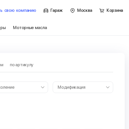
ть
свою
компанию
Гараж
Москва
Корзина
тры
Моторные масла
ам
по артикулу