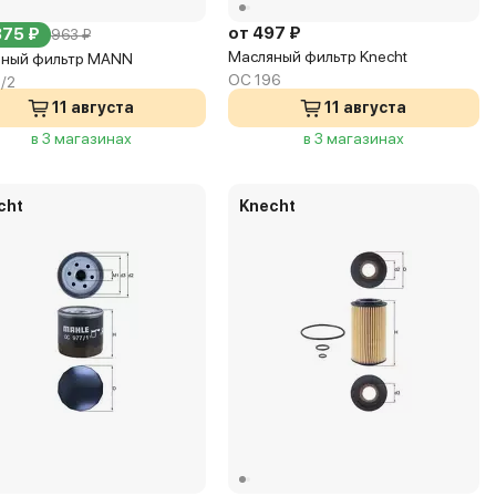
от 497 ₽
875 ₽
963 ₽
Масляный фильтр Knecht
ный фильтр MANN
OC 196
/2
11 августа
11 августа
в 3 магазинах
в 3 магазинах
cht
Knecht