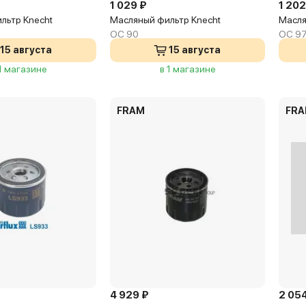
1 029 ₽
1 202
льтр Knecht
Масляный фильтр Knecht
Масля
OC 90
OC 97
15 августа
15 августа
 1 магазине
в 1 магазине
FRAM
FR
4 929 ₽
2 05