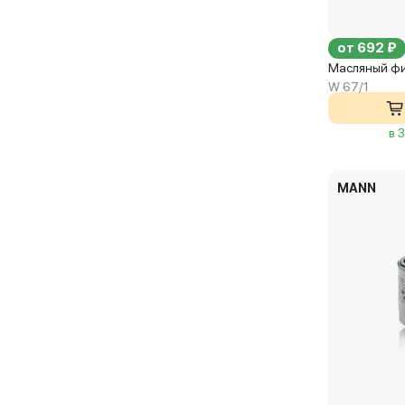
от 692 ₽
Масляный ф
W 67/1
в 
MANN