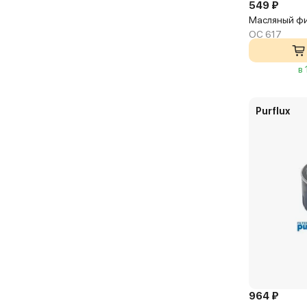
549 ₽
Масляный фи
OC 617
в
Purflux
964 ₽