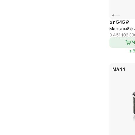
от 545 ₽
Масляный фи
0 451 103 33
Ч
в 
MANN