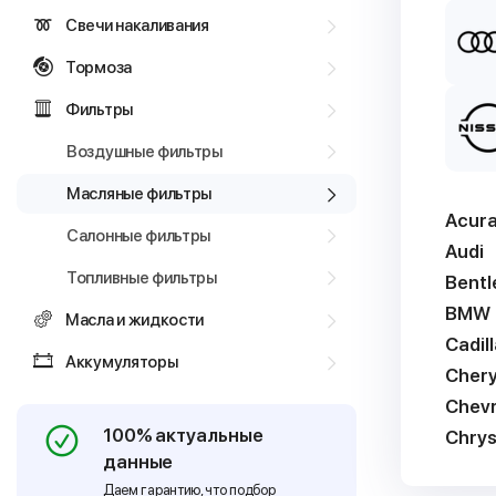
Свечи накаливания
Тормоза
Фильтры
Воздушные фильтры
Масляные фильтры
Acur
Салонные фильтры
Audi
Топливные фильтры
Bentl
BMW
Масла и жидкости
Cadil
Аккумуляторы
Cher
Chevr
100% актуальные
Chrys
данные
Даем гарантию, что подбор