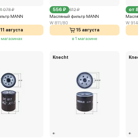
556 ₽
от 
1 078 ₽
612 ₽
ильтр MANN
Масляный фильтр MANN
Масля
W 811/80
W 914
11 августа
15 августа
3 магазинах
в 1 магазине
Knecht
Kne