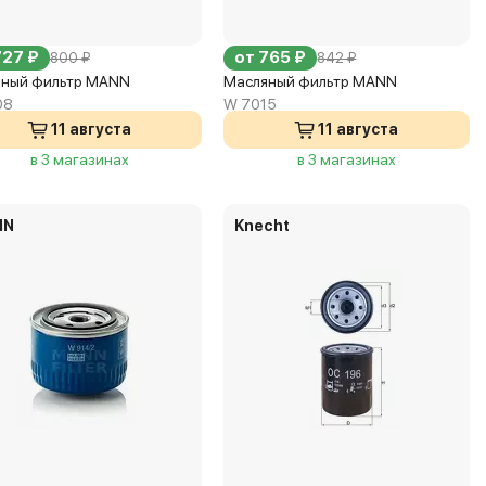
727 ₽
от 765 ₽
800 ₽
842 ₽
ный фильтр MANN
Масляный фильтр MANN
08
W 7015
11 августа
11 августа
в 3 магазинах
в 3 магазинах
NN
Knecht