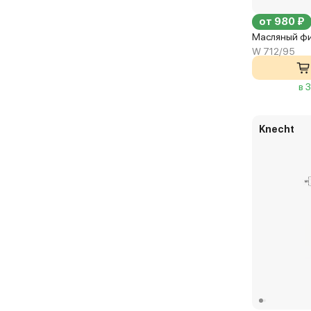
от 980 ₽
Масляный ф
W 712/95
в 
Knecht