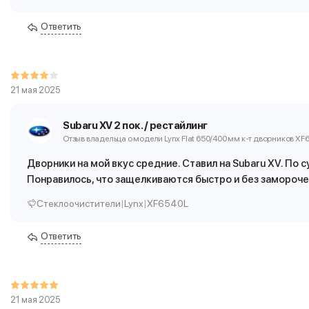
Ответить
21 мая 2025
Subaru XV 2 пок. / рестайлинг
Отзыв владельца о модели Lynx Flat 650/400 мм
к-т дворников XF
Дворники на мой вкус средние. Ставил на Subaru XV. По 
Понравилось, что защелкиваются быстро и без замороче
Стеклоочистители
|
Lynx
|
XF6540L
Ответить
21 мая 2025