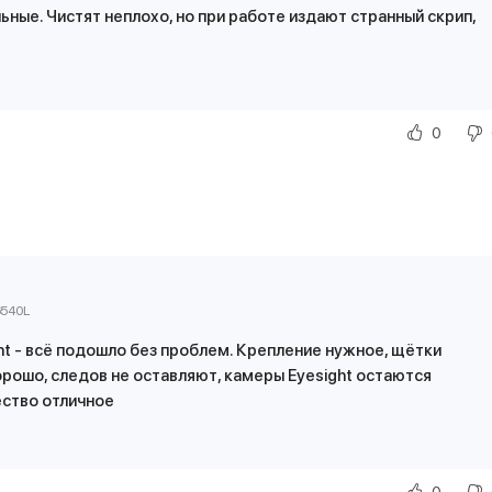
ьные. Чистят неплохо, но при работе издают странный скрип,
0
6540L
ght - всё подошло без проблем. Крепление нужное, щётки
орошо, следов не оставляют, камеры Eyesight остаются
ество отличное
0