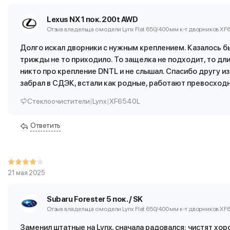
Lexus NX 1 пок. 200t AWD
Отзыв владельца о модели Lynx Flat 650/400 мм
к-т дворников XF
Долго искал дворники с нужным креплением. Казалось бы
трижды не то приходило. То защелка не подходит, то дли
никто про крепление DNTL и не слышал. Спасибо другу из 
забрал в СДЭК, встали как родные, работают превосходн
Стеклоочистители
|
Lynx
|
XF6540L
Ответить
21 мая 2025
Subaru Forester 5 пок. / SK
Отзыв владельца о модели Lynx Flat 650/400 мм
к-т дворников XF
Заменил штатные на Lynx, сначала радовался: чистят хор