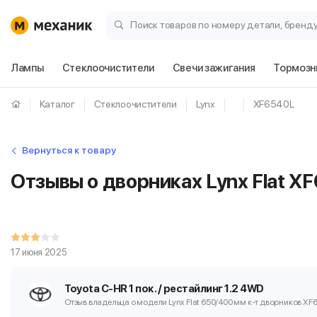
Поиск товаров по номеру детали, бренд
Лампы
Стеклоочистители
Свечи зажигания
Тормозн
Каталог
Стеклоочистители
Lynx
XF6540L
Вернуться к товару
Отзывы о дворниках Lynx Flat X
17 июня 2025
Toyota C-HR 1 пок. / рестайлинг 1.2 4WD
Отзыв владельца о модели Lynx Flat 650/400 мм
к-т дворников XF