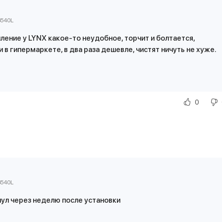
6540L
ление у LYNX какое-то неудобное, торчит и болтается,
в гипермаркете, в два раза дешевле, чистят ничуть не хуже.
0
6540L
нул через неделю после установки