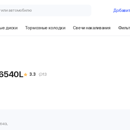
у или автомобилю
Добави
ые диски
Тормозные колодки
Свечи накаливания
Филь
F6540L
3.3
13
6540L