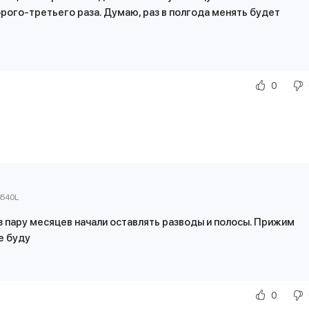
рого-третьего раза. Думаю, раз в полгода менять будет
0
6540L
з пару месяцев начали оставлять разводы и полосы. Прижим
е буду
0