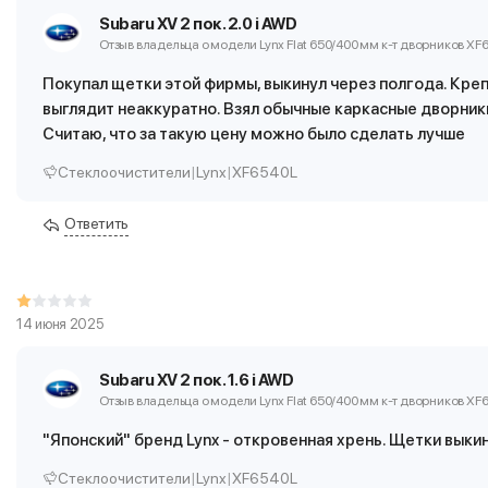
Subaru XV 2 пок. 2.0 i AWD
Отзыв владельца о модели Lynx Flat 650/400 мм
к-т дворников XF
Покупал щетки этой фирмы, выкинул через полгода. Креп
выглядит неаккуратно. Взял обычные каркасные дворники 
Считаю, что за такую цену можно было сделать лучше
Стеклоочистители
|
Lynx
|
XF6540L
Ответить
14 июня 2025
Subaru XV 2 пок. 1.6 i AWD
Отзыв владельца о модели Lynx Flat 650/400 мм
к-т дворников XF
"Японский" бренд Lynx - откровенная хрень. Щетки выки
Стеклоочистители
|
Lynx
|
XF6540L