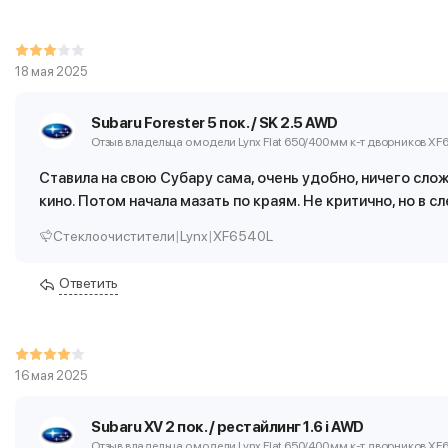
18 мая 2025
Subaru Forester 5 пок. / SK 2.5 AWD
Отзыв владельца о модели Lynx Flat 650/400 мм
к-т дворников XF
Ставила на свою Субару сама, очень удобно, ничего слож
кино. Потом начала мазать по краям. Не критично, но в
Стеклоочистители
|
Lynx
|
XF6540L
Ответить
16 мая 2025
Subaru XV 2 пок. / рестайлинг 1.6 i AWD
Отзыв владельца о модели Lynx Flat 650/400 мм
к-т дворников XF