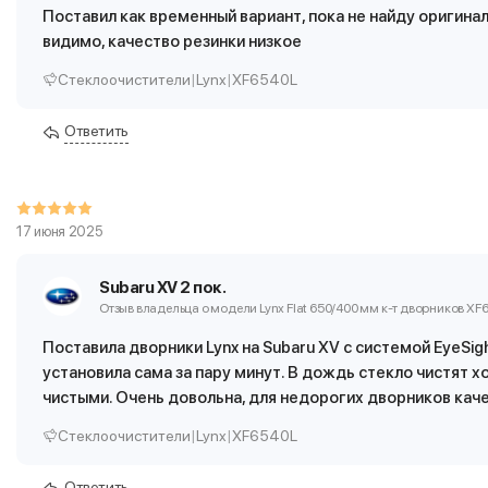
Поставил как временный вариант, пока не найду оригинал
видимо, качество резинки низкое
Стеклоочистители
|
Lynx
|
XF6540L
Ответить
17 июня 2025
Subaru XV 2 пок.
Отзыв владельца о модели Lynx Flat 650/400 мм
к-т дворников XF
Поставила дворники Lynx на Subaru XV с системой EyeSi
установила сама за пару минут. В дождь стекло чистят х
чистыми. Очень довольна, для недорогих дворников кач
Стеклоочистители
|
Lynx
|
XF6540L
Ответить