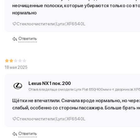
неочищенные полоски, которые убираются только со вто
нормально
Стеклоочистители
|
Lynx
|
XF6540L
Ответить
18 мая 2025
Lexus NX 1 пок. 200
Отзыв владельца о модели Lynx Flat 650/400 мм
к-т дворников XF
Щётки не впечатлили. Сначала вроде нормально, но чере
слабый, особенно со стороны пассажира. Больше брать н
Стеклоочистители
|
Lynx
|
XF6540L
Ответить