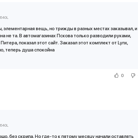
6540L
, элементарная вещь, но трижды в разных местах заказывал, и
на не та. В автомагазинах Пскова только разводили руками,
Питера, показал этот сайт. Заказал этот комплект от Lynx,
о, теперь душа спокойна
0
6540L
ошо, без скрипа. Но где-то к пятому месяцу начали оставлять