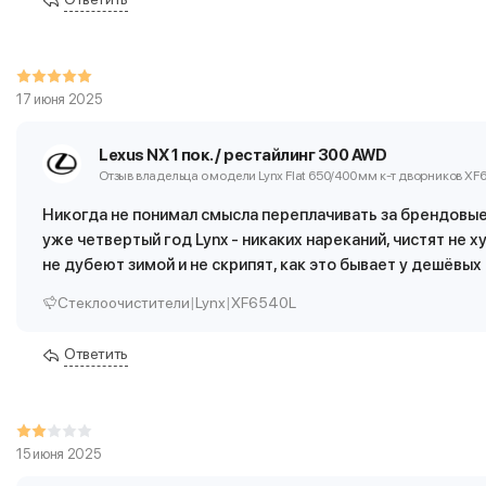
17 июня 2025
Lexus NX 1 пок. / рестайлинг 300 AWD
Отзыв владельца о модели Lynx Flat 650/400 мм
к-т дворников XF
Никогда не понимал смысла переплачивать за брендовые 
уже четвертый год Lynx - никаких нареканий, чистят не х
не дубеют зимой и не скрипят, как это бывает у дешёвых
Стеклоочистители
|
Lynx
|
XF6540L
Ответить
15 июня 2025