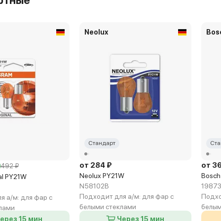
ртные
Neolux
Bos
Стандарт
Ста
от 284 ₽
от 3
492 ₽
Neolux PY21W
Bosch
al PY21W
N58102B
19873
Подходит для а/м:
для фар с
Подхо
я а/м:
для фар с
белыми стеклами
белым
лами
ерез 15 мин
Через 15 мин