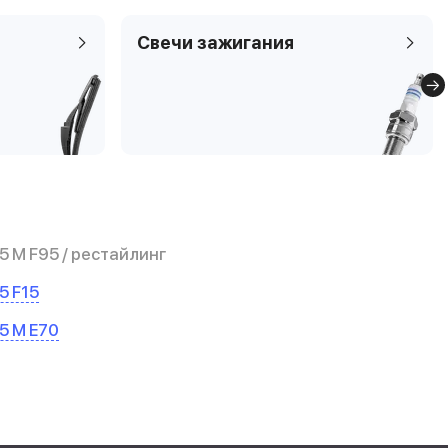
Свечи зажигания
 M F95 / рестайлинг
5 F15
5 М E70