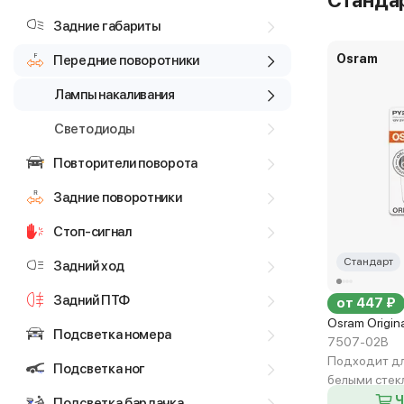
Станда
Задние габариты
Osram
Передние поворотники
Лампы накаливания
Светодиоды
Повторители поворота
Задние поворотники
Стоп-сигнал
Стандарт
Задний ход
Задний ПТФ
от 447 ₽
Osram Origin
Подсветка номера
7507-02B
Подходит дл
Подсветка ног
белыми стек
Ч
Подсветка бардачка