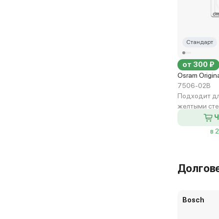
Стандарт
от 300 ₽
Osram Origin
7506-02B
Подходит дл
желтыми ст
Ч
в 
Долгов
Bosch