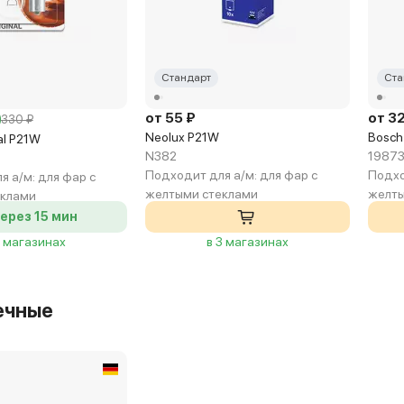
Стандарт
Ста
от 55 ₽
от 3
330 ₽
Neolux P21W
Bosch
al P21W
N382
19873
Подходит для а/м:
для фар с
Подхо
я а/м:
для фар с
желтыми стеклами
желты
еклами
ерез 15 мин
2 магазинах
в 3 магазинах
ечные