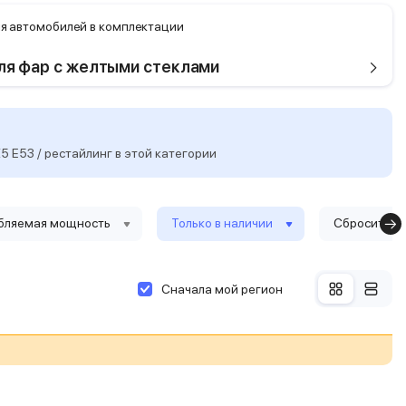
я автомобилей в комплектации
ля фар с желтыми стеклами
 E53 / рестайлинг в этой категории
бляемая мощность
Только в наличии
Сбросить ф
Сначала мой регион