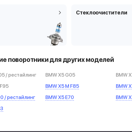
Стеклоочистители
е поворотники для других моделей
5 / рестайлинг
BMW X5 G05
BMW X5
 F95
BMW X5 M F85
BMW X
0 / рестайлинг
BMW X5 E70
BMW X
53