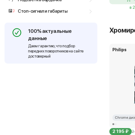
в 
Стоп-сигнал и габариты
Хромир
100% актуальные
данные
Даем гарантию, что подбор
Philips
передних поворотников на сайте
достоверный
Chrome диз
2 195 ₽
2