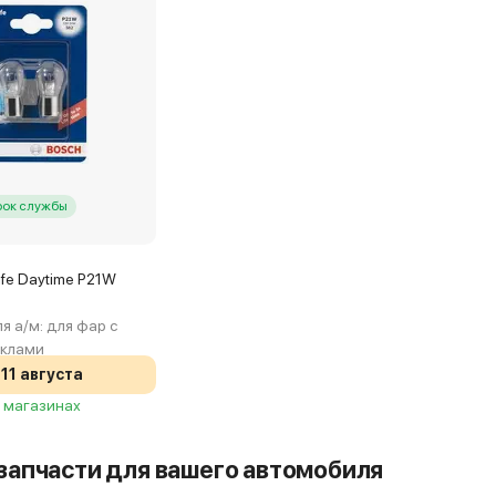
рок службы
ife Daytime P21W
я а/м:
для фар с
еклами
11 августа
3 магазинах
запчасти для вашего автомобиля