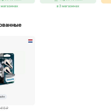
2 магазинах
в 3 магазинах
ованные
айн
 415 ₽