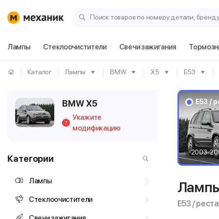
Поиск товаров по номеру детали, бренд
Лампы
Стеклоочистители
Свечи зажигания
Тормозн
Каталог
Лампы
BMW
X5
E53
E53 / 
BMW X5
Укажите
?
модификацию
2003-20
Категории
Лампы
Лампы
Стеклоочистители
E53 / рест
Свечи зажигания