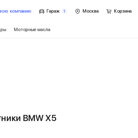
вою
компанию
Гараж
Москва
Корзина
1
тры
Моторные масла
Перейти
тники BMW X5