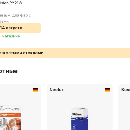
rVision PY21W
я а/м:
для фар с
лами
14 августа
 1 магазине
с желтыми стеклами
ртные
Neolux
Bos