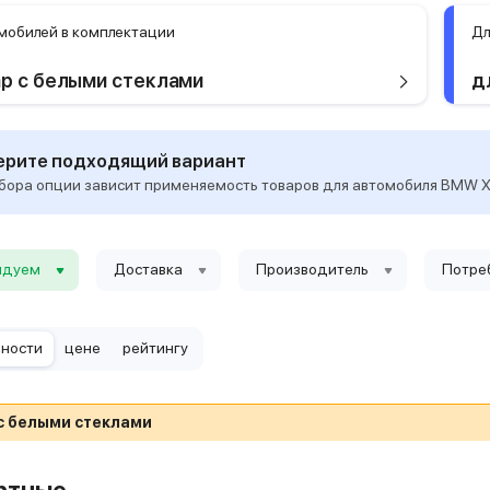
мобилей в комплектации
Дл
р с белыми стеклами
д
рите подходящий вариант
бора опции зависит применяемость товаров для автомобиля BMW X5
ндуем
Доставка
Производитель
Потре
рности
цене
рейтингу
с белыми стеклами