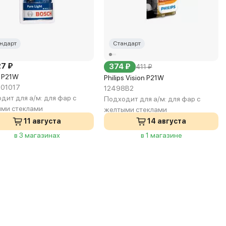
ндарт
Стандарт
27 ₽
374 ₽
411 ₽
 P21W
Philips Vision P21W
01017
12498B2
дит для а/м:
для фар с
Подходит для а/м:
для фар с
ми стеклами
желтыми стеклами
11 августа
14 августа
в 3 магазинах
в 1 магазине