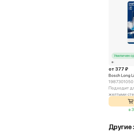
Увеличен с
от 377 ₽
Bosch Long L
1987301050
Подходит дл
желтыми ст
в 
Другие 