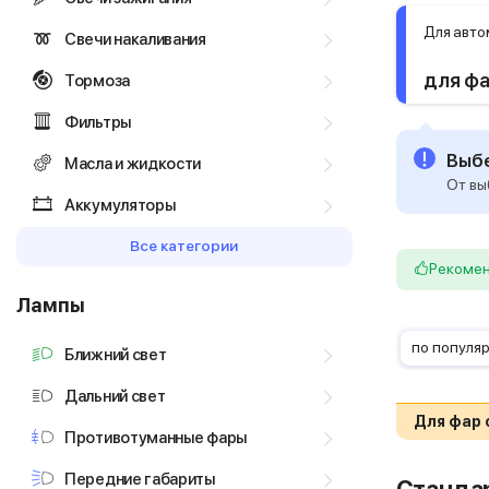
Для авто
Свечи накаливания
для фа
Тормоза
Фильтры
Выбе
Масла и жидкости
От вы
Аккумуляторы
Все категории
Рекоме
Лампы
по популя
Ближний свет
Дальний свет
Для фар 
Противотуманные фары
Передние габариты