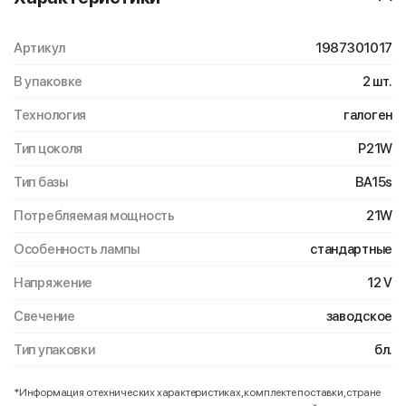
Артикул
1987301017
В упаковке
2 шт.
Технология
галоген
Тип цоколя
P21W
Тип базы
BA15s
Потребляемая мощность
21W
Особенность лампы
стандартные
Напряжение
12 V
Свечение
заводское
Тип упаковки
бл.
*Информация о технических характеристиках, комплекте поставки, стране