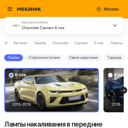
Москва
Ваш автомобиль
Chevrolet Camaro 6 пок.
Каталог
Лампы
Chevrolet
Camaro
6 пок.
Лампы
Лампы
Стеклоочистители
Свечи зажигания
Тормоза
6 пок.
6 пок.
2015-2018
2018-
Лампы накаливания в передние