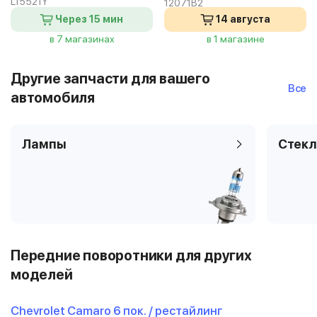
L15521Y
12071B2
Через 15 мин
14 августа
в 7 магазинах
в 1 магазине
Другие запчасти для вашего
Все
автомобиля
Лампы
Стекл
Передние поворотники для других
моделей
Chevrolet Camaro 6 пок. / рестайлинг