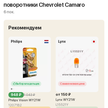
поворотники Chevrolet Camaro
6 пок.
Рекомендуем
Philips
Lynx
Выбор владельцев
Самая низкая цена
от 150 ₽
948 ₽
1 043 ₽
Lynx WY21W
Philips Vision WY21W
L15521Y
12071B2