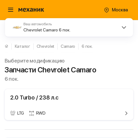
Москва
Ваш автомобиль
Chevrolet Camaro 6 пок.
Каталог
Chevrolet
Camaro
6 пок.
Выберите модификацию
Запчасти Chevrolet Camaro
6 пок.
2.0 Turbo / 238 л.с
LTG
RWD
ики
Chevrolet Camaro