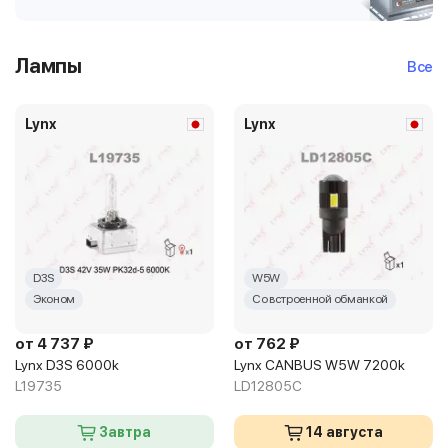
Лампы
Все
Lynx
Lynx
D3S
W5W
Эконом
Со встроенной обманкой
от 4 737 ₽
от 762 ₽
Lynx D3S 6000k
Lynx CANBUS W5W 7200k
L19735
LD12805C
Завтра
14 августа