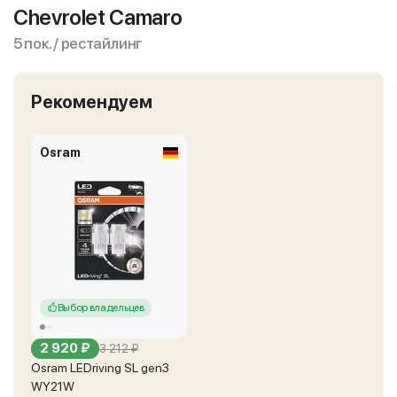
Chevrolet Camaro
5 пок. / рестайлинг
Рекомендуем
Osram
Выбор владельцев
2 920 ₽
3 212 ₽
Osram LEDriving SL gen3
WY21W