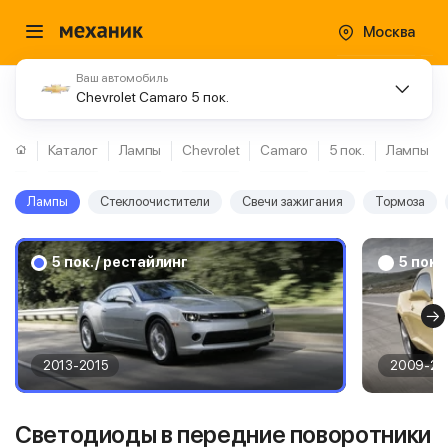
Москва
Ваш автомобиль
Chevrolet Camaro 5 пок.
Каталог
Лампы
Chevrolet
Camaro
5 пок.
Лампы
Лампы
Стеклоочистители
Свечи зажигания
Тормоза
5 пок. / рестайлинг
5 пок.
2013-2015
2009-20
Светодиоды в передние поворотники