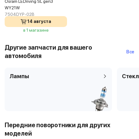
Osram LEDriving SL gen3
WY21W
7504DYP-02B
14 августа
в 1 магазине
Другие запчасти для вашего
Все
автомобиля
Лампы
Стекл
Передние поворотники для других
моделей