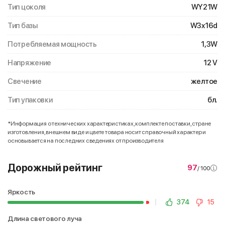
Тип цоколя
WY21W
Тип базы
W3x16d
Потребляемая мощность
1,3W
Напряжение
12 V
Свечение
желтое
Тип упаковки
бл.
*Информация о технических характеристиках, комплекте поставки, стране
изготовления, внешнем виде и цвете товара носит справочный характер и
основывается на последних сведениях от производителя
Дорожный рейтинг
97
/ 100
Яркость
374
15
Длина светового луча