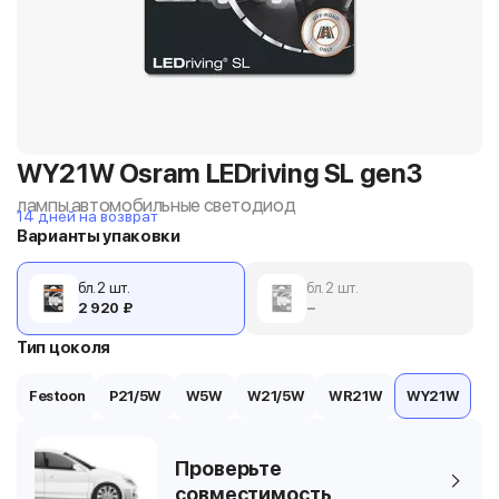
WY21W Osram LEDriving SL gen3
лампы автомобильные светодиод
14 дней на возврат
Варианты упаковки
бл. 2 шт.
бл. 2 шт.
2 920 ₽
−
Тип цоколя
Festoon
P21/5W
W5W
W21/5W
WR21W
WY21W
Проверьте
совместимость