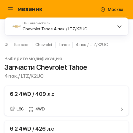
Москва
Ваш автомобиль
Chevrolet Tahoe 4 пок. / LTZ/K2UC
Каталог
Chevrolet
Tahoe
4 пок. / LTZ/K2UC
Выберите модификацию
Запчасти Chevrolet Tahoe
4 пок. / LTZ/K2UC
6.2 4WD / 409 л.с
L86
4WD
ики
Chevrolet Tahoe
6.2 4WD / 426 л.с