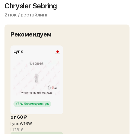
Chrysler Sebring
2 пок. / рестайлинг
Рекомендуем
Lynx
Выбор владельцев
от 60 ₽
Lynx W16W
L12816