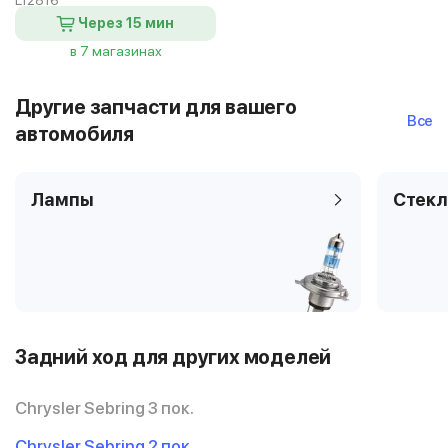
L12816
Через 15 мин
в 7 магазинах
Другие запчасти для вашего
Все
автомобиля
Лампы
Стекл
Задний ход для других моделей
Chrysler Sebring 3 пок.
Chrysler Sebring 2 пок.