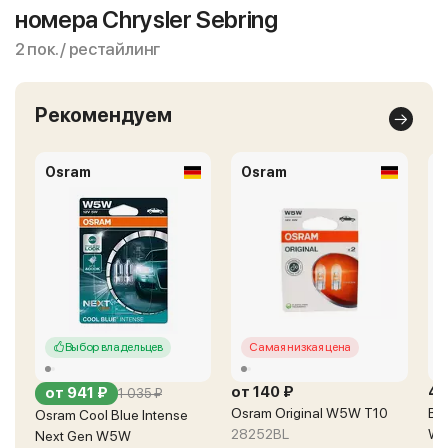
номера Chrysler Sebring
2 пок. / рестайлинг
Рекомендуем
Osram
Osram
B
Выбор владельцев
Самая низкая цена
от 140 ₽
43
от 941 ₽
1 035 ₽
Osram Original W5W T10
Bos
Osram Cool Blue Intense
28252BL
W5
Next Gen W5W