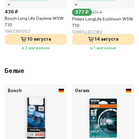
436 ₽
377 ₽
415 ₽
Bosch Long Life Daytime W5W
Philips LongLife EcoVision W5W
T10
T10
1987301052
12961LLECOB2
10 августа
14 августа
в 2 магазинах
в 1 магазине
Белые
Bosch
Osram