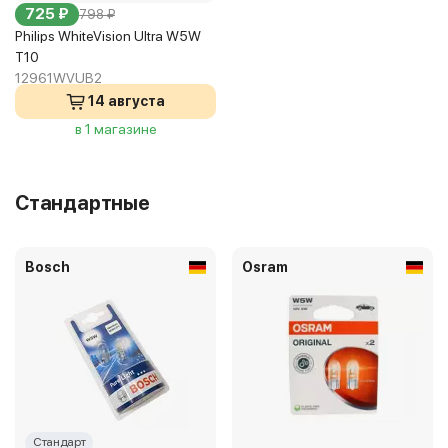
725 ₽
798 ₽
Philips WhiteVision Ultra W5W
T10
12961WVUB2
14 августа
в 1 магазине
Стандартные
Bosch
Osram
Стандарт