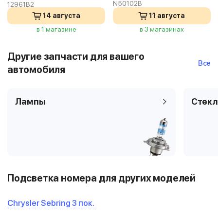
N50102B
12961B2
14 августа
11 августа
в 1 магазине
в 3 магазинах
Другие запчасти для вашего
Все
автомобиля
Лампы
Стекл
Подсветка номера для других моделей
Chrysler Sebring 3 пок.