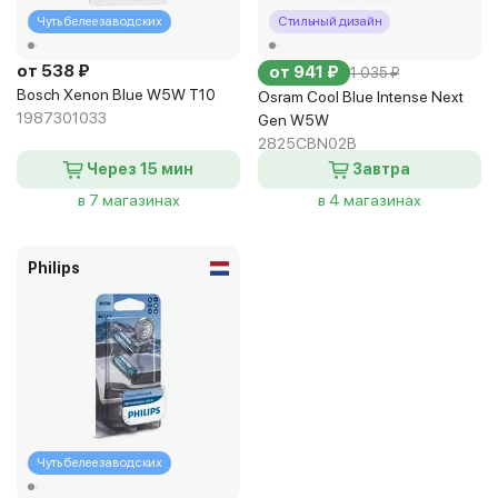
Чуть белее заводских
Стильный дизайн
от 538 ₽
от 941 ₽
1 035 ₽
Bosch Xenon Blue W5W T10
Osram Cool Blue Intense Next
1987301033
Gen W5W
2825CBN02B
Через 15 мин
Завтра
в 7 магазинах
в 4 магазинах
Philips
Чуть белее заводских