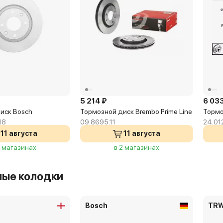
5 214 ₽
6 03
иск Bosch
Тормозной диск Brembo Prime Line
Тормо
18
09.8695.11
24.01
11 августа
11 августа
2 магазинах
в 2 магазинах
ные колодки
Bosch
TR