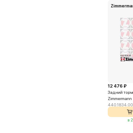
Zimmerma
12 476 ₽
Задний торм
Zimmermann
440.1834.00
в 