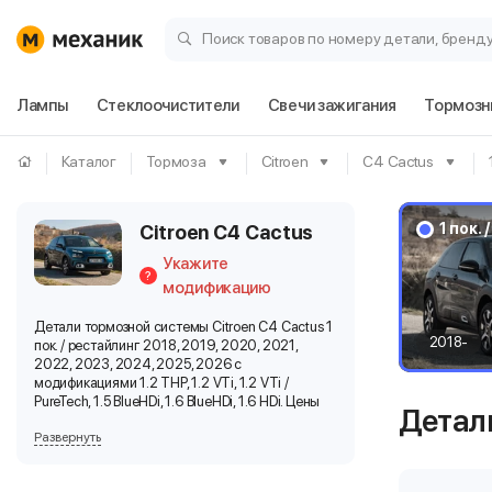
Поиск товаров по номеру детали, бренд
Лампы
Стеклоочистители
Свечи зажигания
Тормозн
Каталог
Тормоза
Citroen
C4 Cactus
1 пок.
Citroen C4 Cactus
Укажите
?
модификацию
Детали тормозной системы Citroen C4 Cactus 1
2018-
пок. / рестайлинг 2018, 2019, 2020, 2021,
2022, 2023, 2024, 2025, 2026 с
модификациями 1.2 THP, 1.2 VTi, 1.2 VTi /
PureTech, 1.5 BlueHDi, 1.6 BlueHDi, 1.6 HDi. Цены
Детали
на все комплектующие
Развернуть