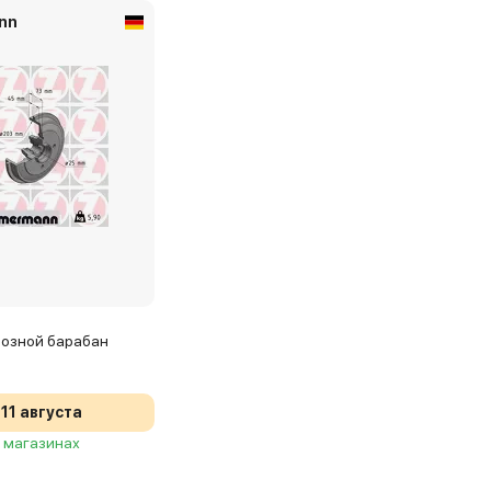
nn
озной барабан
11 августа
2 магазинах