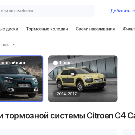
у или автомобилю
Добавить
с
ые диски
Тормозные колодки
Свечи накаливания
Филь
Гараж
1 пок.
Citroen C4 Cact
рестайлинг
 / рестайлинг
1 пок.
Сбросить
2014-2017
 тормозной системы Citroen C4 Cac