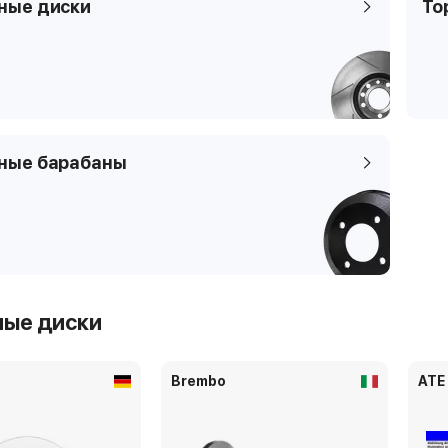
ные диски
То
ные барабаны
ные диски
Brembo
ATE