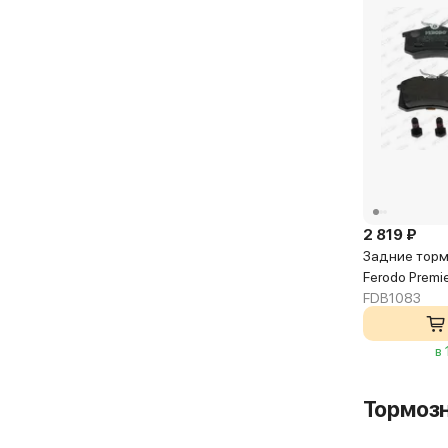
2 819 ₽
Задние торм
Ferodo Premie
FDB1083
в
Тормоз