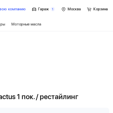
вою
компанию
Гараж
Москва
Корзина
1
тры
Моторные масла
us 1 пок.
Перейти
tus 1 пок. / рестайлинг