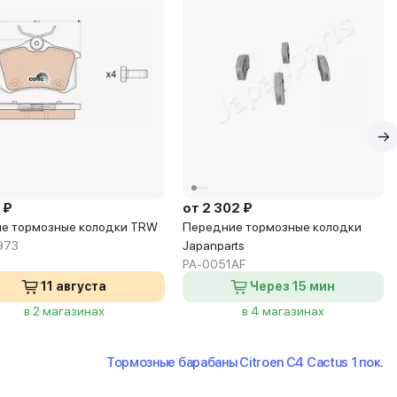
 ₽
от 2 302 ₽
е тормозные колодки TRW
Передние тормозные колодки
973
Japanparts
PA-0051AF
11 августа
Через 15 мин
в 2 магазинах
в 4 магазинах
Тормозные барабаны Citroen C4 Cactus 1 пок.