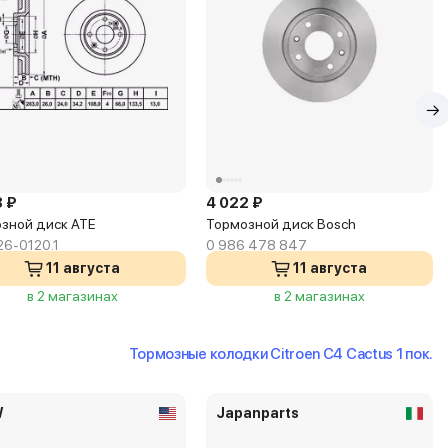
3 ₽
4 022 ₽
зной диск ATE
Тормозной диск Bosch
26-0120.1
0 986 478 847
11 августа
11 августа
в 2 магазинах
в 2 магазинах
Тормозные колодки Citroen C4 Cactus 1 пок.
W
Japanparts