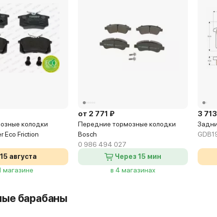
от 2 771 ₽
3 713
озные колодки
Передние тормозные колодки
Задни
r Eco Friction
Bosch
GDB1
0 986 494 027
15 августа
Через 15 мин
 1 магазине
в 4 магазинах
ные барабаны