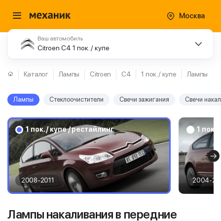
Москва
Ваш автомобиль
Citroen C4 1 пок. / купе
Каталог
Лампы
Citroen
C4
1 пок. / купе
Лампы
Лампы
Стеклоочистители
Свечи зажигания
Свечи нака
1 пок. / купе / рестайлинг
1 пок. 
2008-2011
2004-20
Лампы накаливания в передние