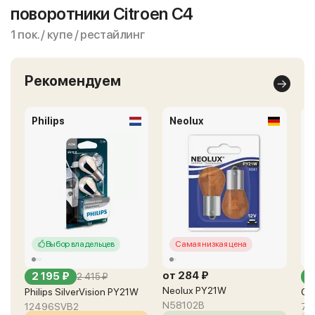
поворотники Citroen C4
1 пок. / купе / рестайлинг
Рекомендуем
Philips
Neolux
O
Выбор владельцев
Самая низкая цена
от 284 ₽
2 195 ₽
о
2 415 ₽
Neolux PY21W
Philips SilverVision PY21W
Os
N58102B
12496SVB2
75