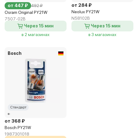
от 284 ₽
от 447 ₽
492 ₽
Neolux PY21W
Osram Original PY21W
N58102B
7507-02B
Через 15 мин
Через 15 мин
в 2 магазинах
в 3 магазинах
Bosch
Стандарт
от 368 ₽
Bosch PY21W
1987301018