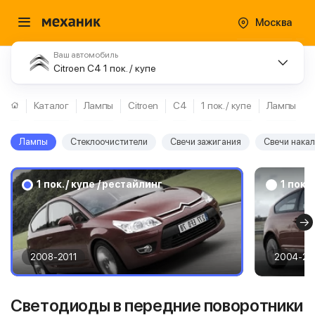
Москва
Ваш автомобиль
Citroen C4 1 пок. / купе
Каталог
Лампы
Citroen
C4
1 пок. / купе
Лампы
Лампы
Стеклоочистители
Свечи зажигания
Свечи нака
1 пок. / купе / рестайлинг
1 пок. 
2008-2011
2004-20
Светодиоды в передние поворотники