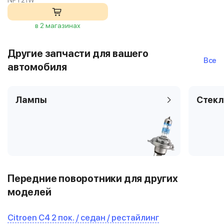
NPY21W
в 2 магазинах
Другие запчасти для вашего
Все
автомобиля
Лампы
Стекл
Передние поворотники для других
моделей
Citroen C4 2 пок. / седан / рестайлинг