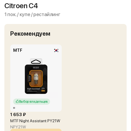
Citroen C4
1 пок. / купе / рестайлинг
Рекомендуем
MTF
Выбор владельцев
1 653 ₽
MTF Night Assistant PY21W
NPY21W