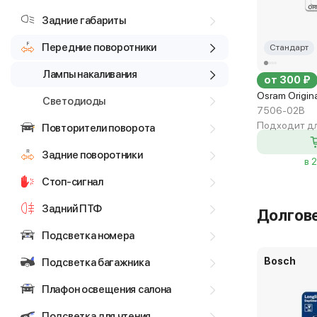
Задние габариты
Передние поворотники
Стандарт
Лампы накаливания
от 300 ₽
Osram Origin
Светодиоды
7506-02B
Подходит дл
Повторители поворота
Задние поворотники
в 
Стоп-сигнал
Задний ПТФ
Долгов
Подсветка номера
Bosch
Подсветка багажника
Плафон освещения салона
Подсветка для чтения