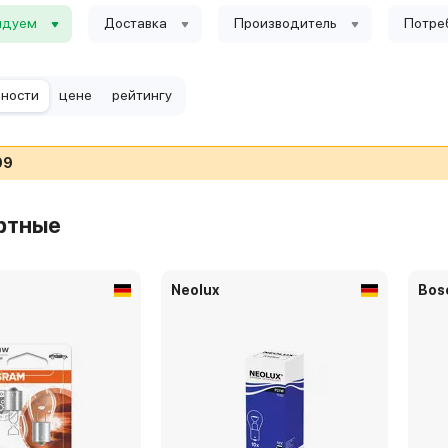
ндуем
Доставка
Производитель
Потре
рности
цене
рейтингу
99
ртные
Neolux
Bos