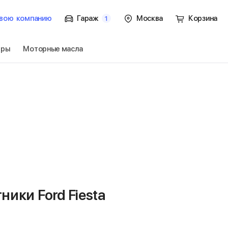
вою
компанию
Гараж
Москва
Корзина
1
тры
Моторные масла
к. / хэтчбек
Перейти
ики Ford Fiesta