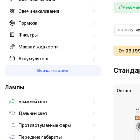
Рекоме
Свечи накаливания
Тормоза
по популя
Фильтры
Масла и жидкости
От 09.19
Аккумуляторы
Станда
Все категории
Лампы
Osram
Ближний свет
Дальний свет
Противотуманные фары
Передние габариты