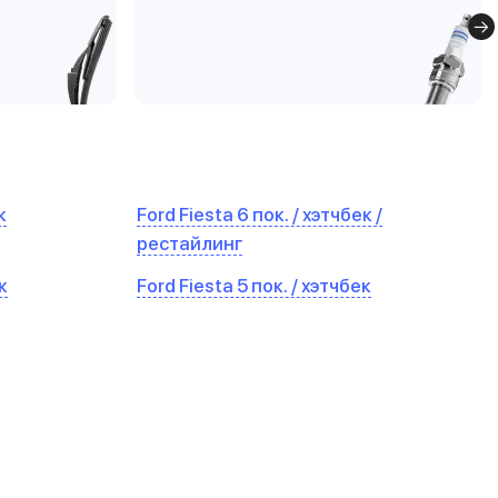
к
Ford Fiesta 6 пок. / хэтчбек /
рестайлинг
к
Ford Fiesta 5 пок. / хэтчбек