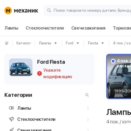
Поиск товаров по номеру детали, бренд
Лампы
Стеклоочистители
Свечи зажигания
Тормозн
Каталог
Лампы
Ford
Fiesta
4 пок. / х
4 пок. 
Ford Fiesta
реста
Укажите
?
модификацию
1999-20
Категории
Лампы
Лампы
Стеклоочистители
4 пок. / хэ
Свечи зажигания