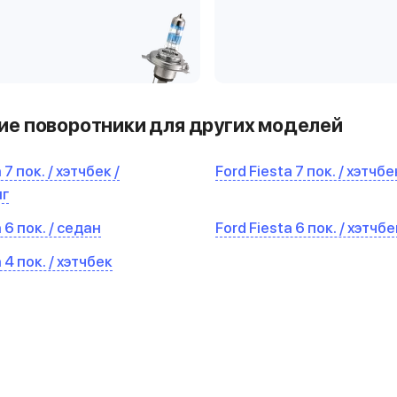
е поворотники для других моделей
 7 пок. / хэтчбек /
Ford Fiesta 7 пок. / хэтчбе
нг
 6 пок. / седан
Ford Fiesta 6 пок. / хэтчбе
 4 пок. / хэтчбек