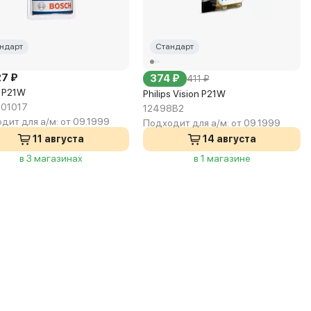
ндарт
Стандарт
27 ₽
374 ₽
411 ₽
 P21W
Philips Vision P21W
01017
12498B2
дит для а/м:
от 09.1999
Подходит для а/м:
от 09.1999
11 августа
14 августа
в 3 магазинах
в 1 магазине