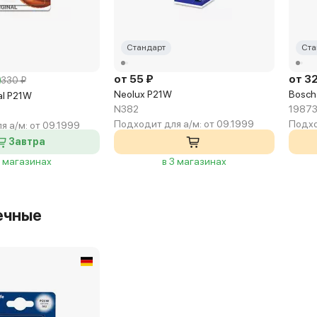
Стандарт
Ста
от 55 ₽
от 3
330 ₽
Neolux P21W
Bosch
al P21W
N382
19873
Подходит для а/м:
от 09.1999
Подхо
я а/м:
от 09.1999
Завтра
2 магазинах
в 3 магазинах
ечные