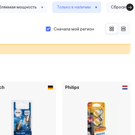
бляемая мощность
Только в наличии
Сбросить ф
Сначала мой регион
ch
Philips