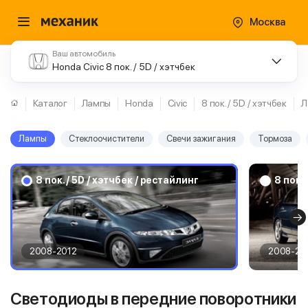
Москва
Ваш автомобиль
Honda Civic 8 пок. / 5D / хэтчбек
Каталог
Лампы
Honda
Civic
8 пок. / 5D / хэтчбек
Л
Лампы
Стеклоочистители
Свечи зажигания
Тормоза
8 пок. / 5D / хэтчбек / рестайлинг
8 пок.
2008-2012
2008-20
Светодиоды в передние поворотники