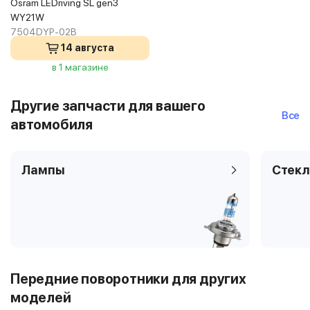
Osram LEDriving SL gen3
WY21W
7504DYP-02B
14 августа
в 1 магазине
Другие запчасти для вашего
Все
автомобиля
Лампы
Стекл
Передние поворотники для других
моделей