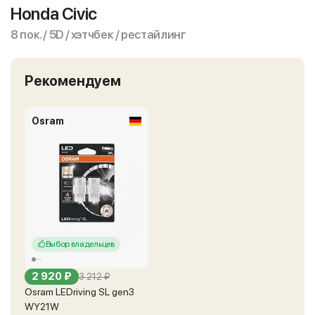
Honda Civic
8 пок. / 5D / хэтчбек / рестайлинг
Рекомендуем
Osram
Выбор владельцев
2 920 ₽
3 212 ₽
Osram LEDriving SL gen3
WY21W