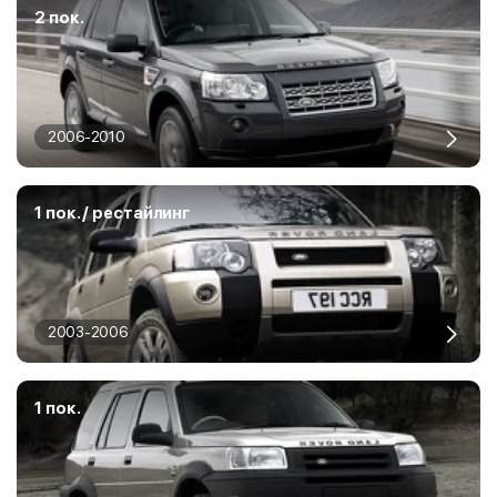
2 пок.
2006-2010
1 пок. / рестайлинг
2003-2006
1 пок.