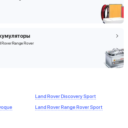
кумуляторы
 Rover Range Rover
Land Rover Discovery Sport
Evoque
Land Rover Range Rover Sport