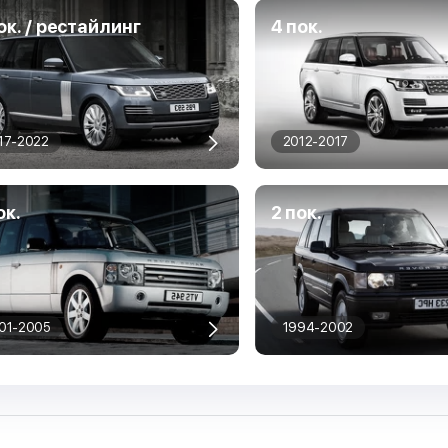
ок. / рестайлинг
4 пок.
17-2022
2012-2017
ок.
2 пок.
01-2005
1994-2002