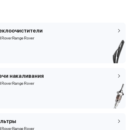
еклоочистители
 Rover Range Rover
ечи накаливания
 Rover Range Rover
льтры
 Rover Range Rover