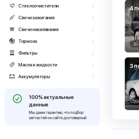
Стеклоочистители
4 п
Свечи зажигания
Свечи накаливания
Тормоза
20
Фильтры
Масла и жидкости
3 п
Аккумуляторы
100% актуальные
20
данные
Мы даем гарантию, что подбор
запчастей на сайте достоверный