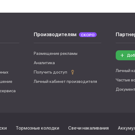
Производителям
Партне
СКОРО
Размещение рекламы
Доб
Аналитика
Личный к
нных
Получить доступ
Частые в
ашение
Личный кабинет производителя
Документ
 сервиса
ски
Тормозные колодки
Свечи накаливания
Аккуму