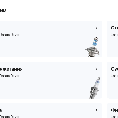
рии
Ст
 Range Rover
Land
зажигания
Св
 Range Rover
Land
а
Фи
 Range Rover
Land