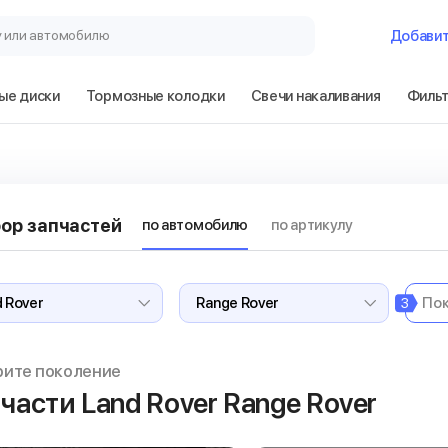
у или автомобилю
Добави
ые диски
Тормозные колодки
Свечи накаливания
Филь
ор запчастей
по автомобилю
по артикулу
3
рите поколение
части Land Rover Range Rover