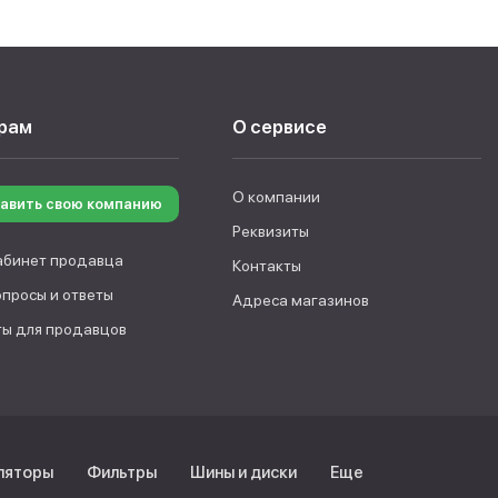
рам
О сервисе
О компании
авить свою компанию
Реквизиты
абинет продавца
Контакты
опросы и ответы
Адреса магазинов
ы для продавцов
ляторы
Фильтры
Шины и диски
Еще