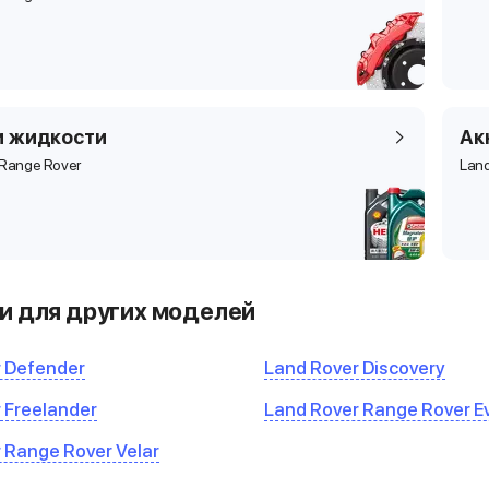
и жидкости
Ак
 Range Rover
Land
и для других моделей
 Defender
Land Rover Discovery
 Freelander
Land Rover Range Rover 
 Range Rover Velar