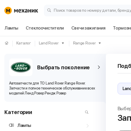
Поиск товаров по номеру детали, бренд
Лампы
Стеклоочистители
Свечи зажигания
Тормозн
Каталог
Land Rover
Range Rover
Подб
Выбрать поколение
Автозапчасти для ТО Land Rover Range Rover.
Запчасти и полное техническое обслуживание всех
моделей Ленд Ровер Рендж Ровер
Выбе
Категории
Зап
Лампы