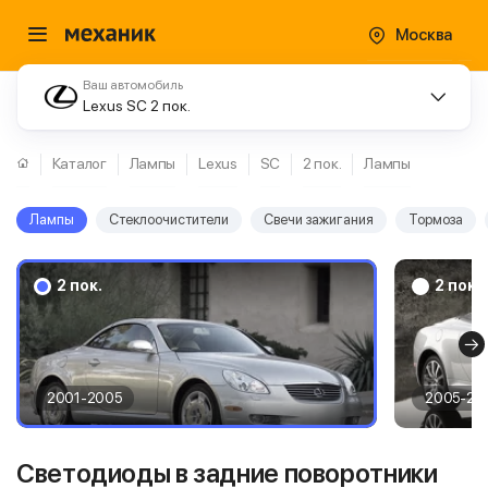
Москва
Ваш автомобиль
Lexus SC 2 пок.
Каталог
Лампы
Lexus
SC
2 пок.
Лампы
Лампы
Стеклоочистители
Свечи зажигания
Тормоза
2 пок.
2 пок.
2001-2005
2005-20
Светодиоды в задние поворотники