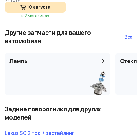
NPY21W
10 августа
в 2 магазинах
Другие запчасти для вашего
Все
автомобиля
Лампы
Стекл
Задние поворотники для других
моделей
Lexus SC 2 пок. / рестайлинг