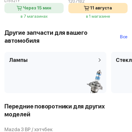
L15521Y
12071B2
Через 15 мин
11 августа
в 7 магазинах
в 1 магазине
Другие запчасти для вашего
Все
автомобиля
Лампы
Стекл
Передние поворотники для других
моделей
Mazda 3 BP / хэтчбек