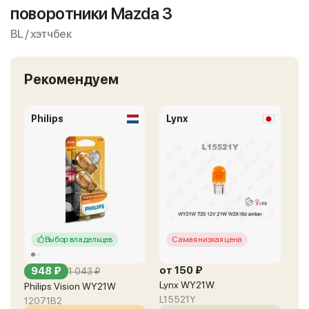
поворотники Mazda 3
BL / хэтчбек
Рекомендуем
Philips
Lynx
Выбор владельцев
Самая низкая цена
от 150 ₽
948 ₽
1 043 ₽
Lynx WY21W
Philips Vision WY21W
L15521Y
12071B2