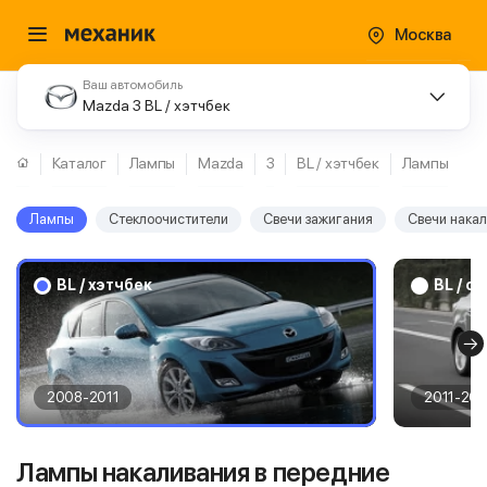
Москва
Ваш автомобиль
Mazda 3 BL / хэтчбек
Каталог
Лампы
Mazda
3
BL / хэтчбек
Лампы
Лампы
Стеклоочистители
Свечи зажигания
Свечи нака
BL / хэтчбек
BL / с
2008-2011
2011-201
Лампы накаливания в передние