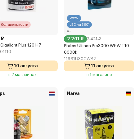
W5W
ь больше яркости
LED на 360°
 ₽
2 201 ₽
2 421 ₽
Gigalight Plus 120 H7
Philips Ultinon Pro3000 W5W T10
01110
6000k
11961U30CWB2
10 августа
11 августа
в 2 магазинах
в 1 магазине
ips
Narva