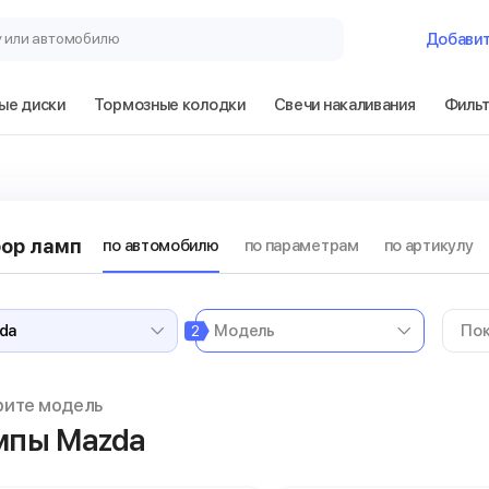
у или автомобилю
Добави
ые диски
Тормозные колодки
Свечи накаливания
Филь
ор ламп
по автомобилю
по параметрам
по артикулу
2
рите модель
мпы Mazda