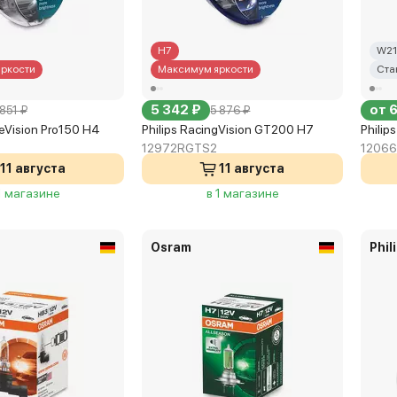
H7
W21
ркости
Максимум яркости
Ста
5 342 ₽
от 
851 ₽
5 876 ₽
meVision Pro150 H4
Philips RacingVision GT200 H7
Philip
12972RGTS2
1206
11 августа
11 августа
1 магазине
в 1 магазине
Osram
Phil