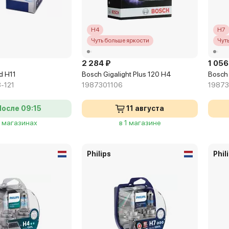
H4
H7
Чуть больше яркости
Чут
2 284 ₽
1 056
d H11
Bosch Gigalight Plus 120 H4
Bosch 
-121
1987301106
19873
После 09:15
11 августа
8 магазинах
в 1 магазине
Philips
Phil