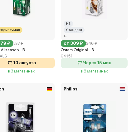
H3
ождь и туман
Стандарт
479 ₽
от 309 ₽
527 ₽
340 ₽
 Allseason H3
Osram Original H3
ALS
64151
10 августа
Через 15 мин
в 3 магазинах
в 8 магазинах
ch
Philips