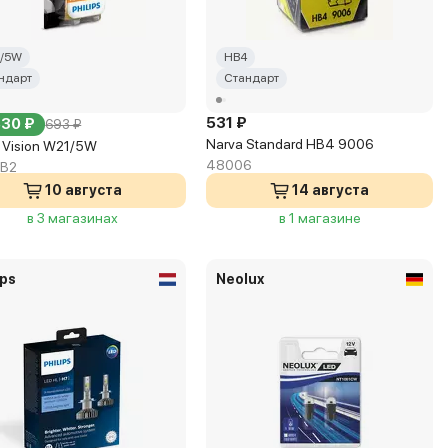
/5W
HB4
ндарт
Стандарт
531 ₽
630 ₽
693 ₽
Narva Standard HB4 9006
s Vision W21/5W
48006
6B2
10 августа
14 августа
в 3 магазинах
в 1 магазине
ips
Neolux