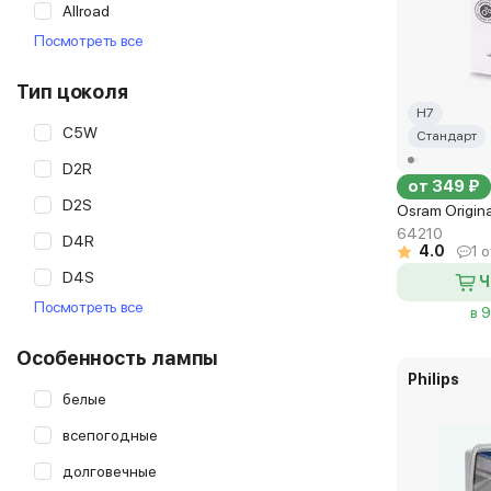
Allroad
Patron
Посмотреть все
Allseason
Philips
Aqua Vision
Tungsram
Тип цоколя
H7
Argentum +50%
Valeo
C5W
Стандарт
Argentum +80%
D2R
от 349 ₽
Argentum +130%
D2S
Osram Origin
Aurum
64210
D4R
4.0
1 
Blue Effect
D4S
Ч
Blue Light
Посмотреть все
в 
Festoon
BlueVision ultra
H1
Особенность лампы
Chrome Top
Philips
H3
белые
Contrast+
H4
всепогодные
Cool Blue Boost
H7
долговечные
Cool Blue Hyper+