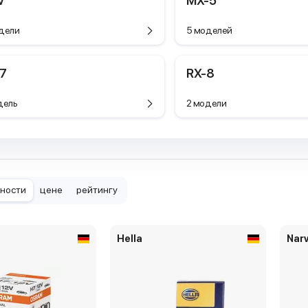
V
MX-5
дели
5 моделей
-7
RX-8
дель
2 модели
рности
цене
рейтингу
Hella
Nar