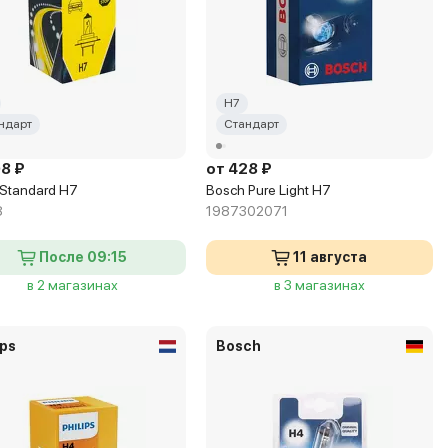
H7
ндарт
Стандарт
98 ₽
от 428 ₽
 Standard H7
Bosch Pure Light H7
8
1987302071
После 09:15
11 августа
в 2 магазинах
в 3 магазинах
ips
Bosch