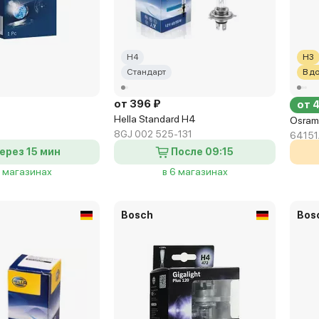
H4
H3
Стандарт
В д
от 396 ₽
от 
Hella Standard H4
Osram
8GJ 002 525-131
64151
ерез 15 мин
После 09:15
8 магазинах
в 6 магазинах
Bosch
Bos