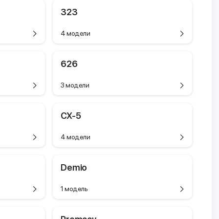
323
4 модели
626
3 модели
CX-5
4 модели
Demio
1 модель