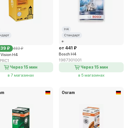
H4
ндарт
Стандарт
от 441 ₽
439 ₽
483 ₽
Bosch H4
s Vision H4
1987301001
PRC1
Через 15 мин
Через 15 мин
в 7 магазинах
в 5 магазинах
am
Osram