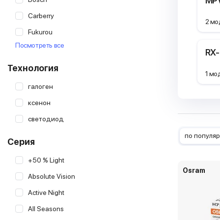
MP
Carberry
2 мо
Fukurou
Посмотреть все
Goodyear
RX
Hella
Технология
1 мо
Koito
галоген
Lumen
ксенон
Lynx
светодиод
MTF
по популя
Серия
Masuma
+50 % Light
Narva
Osram
Absolute Vision
Neolux
Active Night
Optima Light
All Seasons
Osram