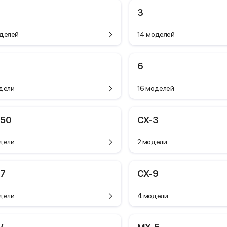
3
делей
14 моделей
6
дели
16 моделей
-50
CX-3
дели
2 модели
-7
CX-9
дели
4 модели