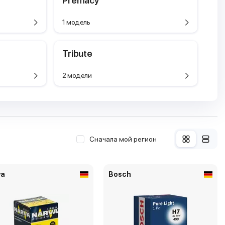
Premacy
1 модель
Tribute
2 модели
Сначала мой регион
va
Bosch