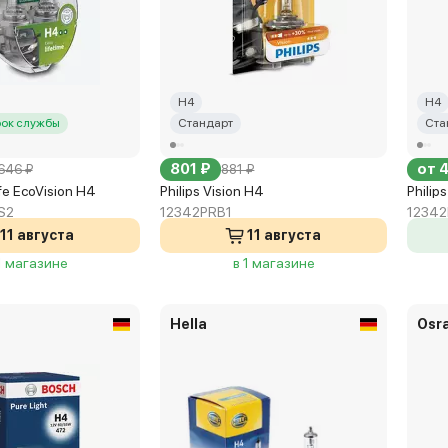
H4
H4
рок службы
Стандарт
Ста
801 ₽
от 
 646 ₽
881 ₽
ife EcoVision H4
Philips Vision H4
Philip
S2
12342PRB1
12342
11 августа
11 августа
1 магазине
в 1 магазине
Hella
Osr