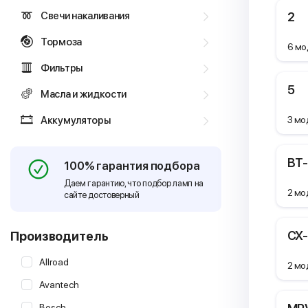
Свечи накаливания
2
Тормоза
6 мо
Фильтры
5
Масла и жидкости
Аккумуляторы
3 мо
BT
100% гарантия подбора
Даем гарантию, что подбор ламп на
2 мо
сайте достоверный
CX
Производитель
Allroad
2 мо
Avantech
Bosch