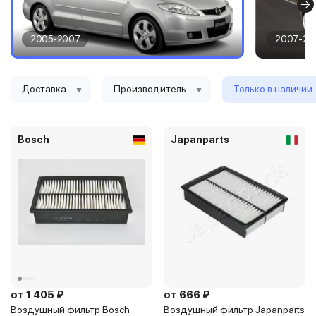
1998 см3
Тип платформы
вэн
Дизель
2005-2007
2007-20
Код кузова
CR19
4
4
Доставка
Производитель
Только в наличии
вэн
CR19
Bosch
Japanparts
от 1 405 ₽
от 666 ₽
Воздушный фильтр Bosch
Воздушный фильтр Japanparts