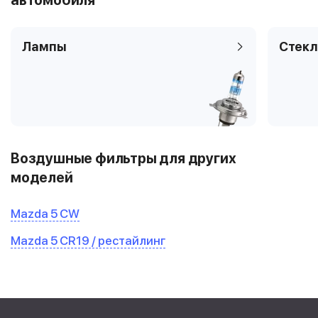
автомобиля
Лампы
Стекл
Воздушные фильтры для других
моделей
Mazda 5 CW
Mazda 5 CR19 / рестайлинг