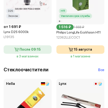
D2S
H11
Эконом
Увеличен срок службы
от 1 691 ₽
1 516 ₽
1 668 ₽
Lynx D2S 6000k
Philips LongLife EcoVision H11
L19135
12362LLECOC1
После 09:15
15 августа
в 3 магазинах
в 1 магазине
Стеклоочистители
Все
Hella
Lynx