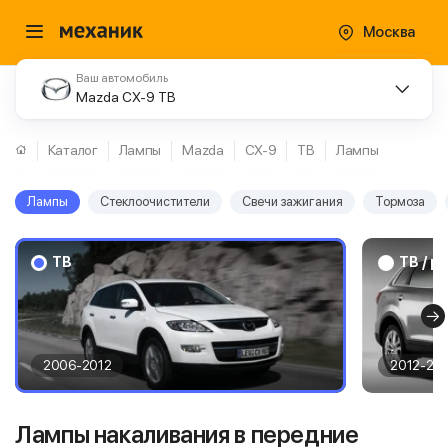
Москва
Ваш автомобиль
Mazda CX-9 TB
Каталог
Лампы
Mazda
CX-9
TB
Лампы
Лампы
Стеклоочистители
Свечи зажигания
Тормоза
TB
TB / р
2006-2012
2012-20
Лампы накаливания в передние