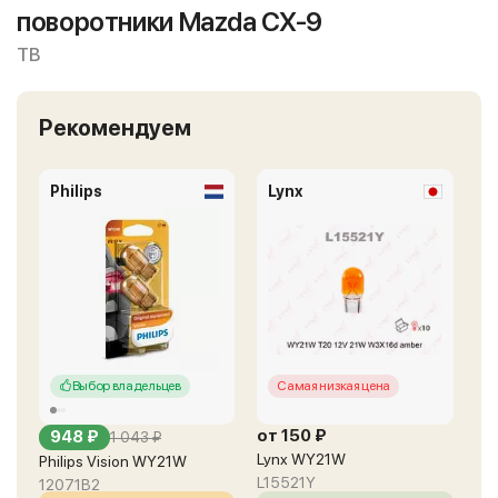
поворотники Mazda CX-9
TB
Рекомендуем
Philips
Lynx
Выбор владельцев
Самая низкая цена
от 150 ₽
948 ₽
1 043 ₽
Lynx WY21W
Philips Vision WY21W
L15521Y
12071B2