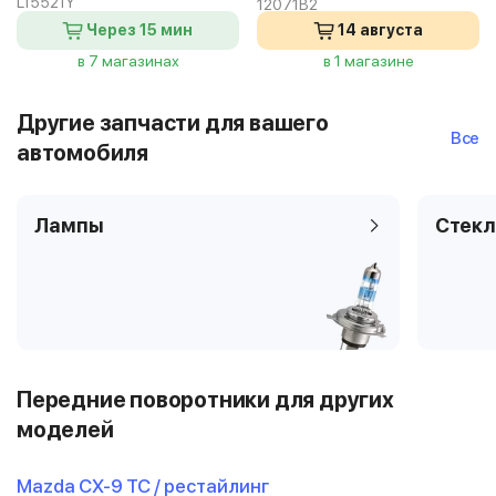
L15521Y
12071B2
Через 15 мин
14 августа
в 7 магазинах
в 1 магазине
Другие запчасти для вашего
Все
автомобиля
Лампы
Стекл
Передние поворотники для других
моделей
Mazda CX-9 TC / рестайлинг