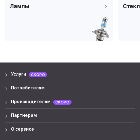
Лампы
Стекл
Услуги
СКОРО
Потребителям
Производителям
СКОРО
Партнерам
О сервисе