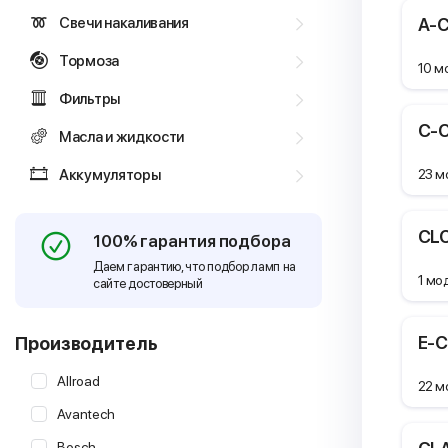
Свечи накаливания
A-C
Тормоза
10 м
Фильтры
C-C
Масла и жидкости
Аккумуляторы
23 м
CLC
100% гарантия подбора
Даем гарантию, что подбор ламп на
1 мо
сайте достоверный
E-C
Производитель
Allroad
22 м
Avantech
Bosch