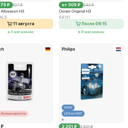
479 ₽
от 309 ₽
527 ₽
340 ₽
 Allseason H3
Osram Original H3
ALS
64151
11 августа
После 08:15
в 3 магазинах
в 8 магазинах
ch
Philips
W5W
ь больше яркости
LED на 360°
 ₽
2 201 ₽
2 421 ₽