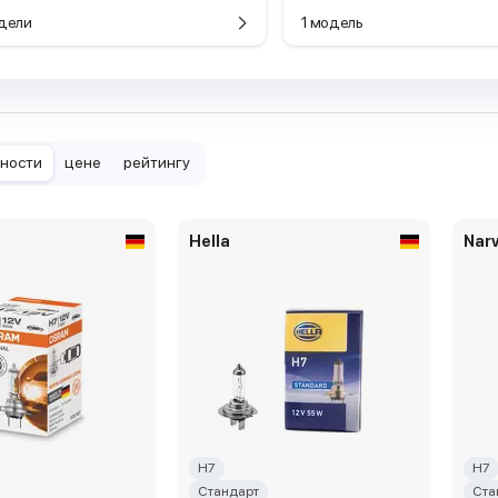
дели
1 модель
рности
цене
рейтингу
Hella
Nar
H7
H7
Стандарт
Ста