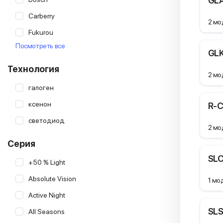
GLA
Carberry
2 мо
Fukurou
Посмотреть все
Goodyear
GLK
Hella
Технология
2 мо
Koito
галоген
Lumen
ксенон
R-C
Lynx
светодиод
2 мо
MTF
Серия
Masuma
SLC
+50 % Light
Narva
Absolute Vision
Neolux
1 мо
Active Night
Optima Light
SLS
All Seasons
Osram