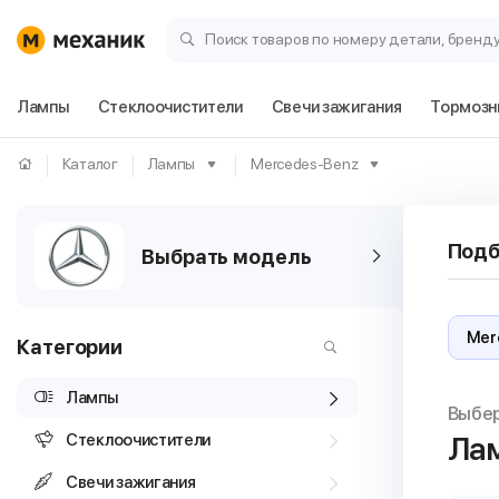
Поиск товаров по номеру детали, бренд
Лампы
Стеклоочистители
Свечи зажигания
Тормозн
Каталог
Лампы
Mercedes-Benz
Подб
Выбрать модель
Категории
Лампы
Выбе
Стеклоочистители
Лам
Свечи зажигания