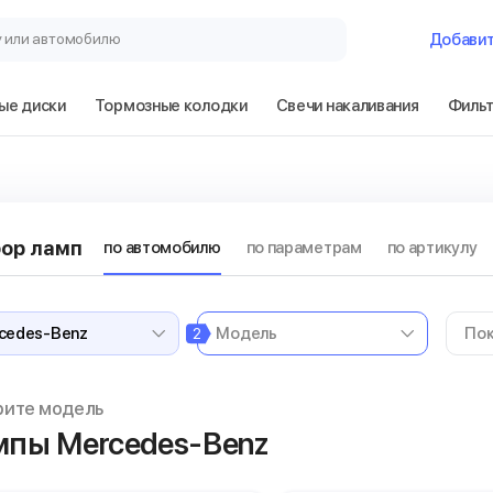
у или автомобилю
Добави
ые диски
Тормозные колодки
Свечи накаливания
Филь
ор ламп
по автомобилю
по параметрам
по артикулу
2
рите модель
пы Mercedes-Benz