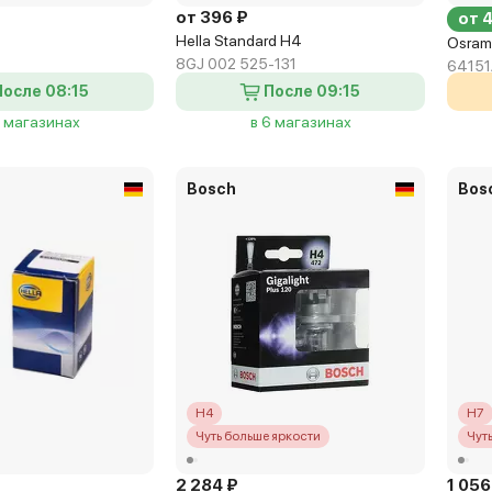
от 396 ₽
от 
Hella Standard H4
Osram
8GJ 002 525-131
64151
После 08:15
После 09:15
8 магазинах
в 6 магазинах
Bosch
Bos
H4
H7
Чуть больше яркости
Чут
2 284 ₽
1 056