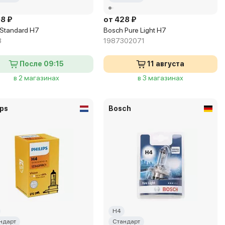
98 ₽
от 428 ₽
 Standard H7
Bosch Pure Light H7
8
1987302071
После 09:15
11 августа
в 2 магазинах
в 3 магазинах
ips
Bosch
H4
ндарт
Стандарт