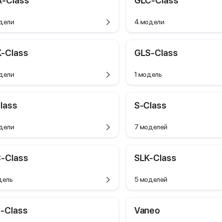
-Class
GLC-Class
дели
4 модели
-Class
GLS-Class
дели
1 модель
lass
S-Class
дели
7 моделей
-Class
SLK-Class
дель
5 моделей
-Class
Vaneo