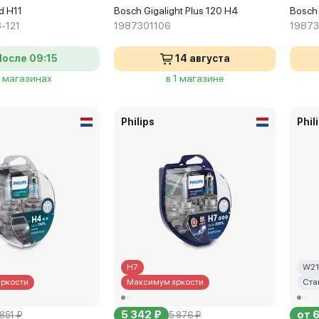
d H11
Bosch Gigalight Plus 120 H4
Bosch 
-121
1987301106
19873
После 09:15
14 августа
8 магазинах
в 1 магазине
Philips
Phil
H7
W21
ркости
Максимум яркости
Ста
5 342 ₽
от 
851 ₽
5 876 ₽