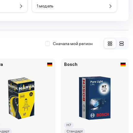
1 модель
Сначала мой регион
va
Bosch
H7
ндарт
Стандарт