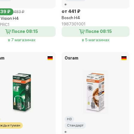
от 441 ₽
439 ₽
483 ₽
Bosch H4
s Vision H4
1987301001
PRC1
После 08:15
После 08:15
в 7 магазинах
в 5 магазинах
am
Osram
H3
ождь и туман
Стандарт