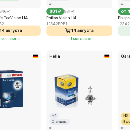
801 ₽
от 
 646 ₽
881 ₽
ife EcoVision H4
Philips Vision H4
Philip
S2
12342PRB1
12342
14 августа
14 августа
1 магазине
в 1 магазине
Hella
Osr
H4
H3
Стандарт
В д