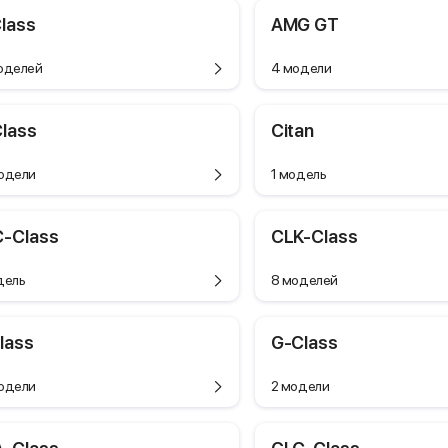
lass
AMG GT
оделей
4 модели
lass
Citan
одели
1 модель
-Class
CLK-Class
дель
8 моделей
lass
G-Class
одели
2 модели