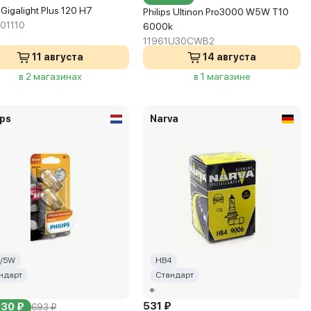
Gigalight Plus 120 H7
Philips Ultinon Pro3000 W5W T10
01110
6000k
11961U30CWB2
11 августа
14 августа
в 2 магазинах
в 1 магазине
ips
Narva
/5W
HB4
ндарт
Стандарт
531 ₽
630 ₽
693 ₽