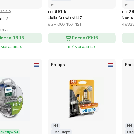
от 461 ₽
от 2
384 ₽
Hella Standard H7
Narva
al H7
8GH 007 157-121
4832
отзыв
После 08:15
После 09:15
9 магазинах
в 7 магазинах
Philips
Phil
H4
H4
рок службы
Стандарт
Ста