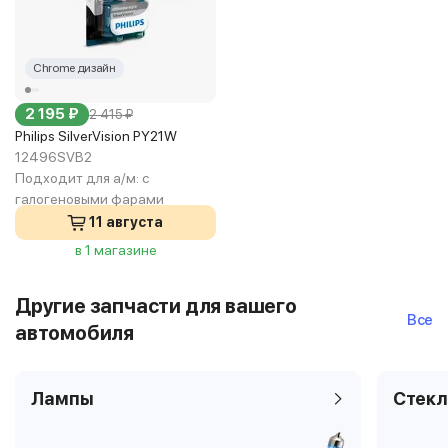
Chrome дизайн
2 195 ₽
2 415 ₽
Philips SilverVision PY21W
12496SVB2
Подходит для а/м:
с
галогеновыми фарами
11 августа
в 1 магазине
Другие запчасти для вашего
Все
автомобиля
Лампы
Стекл