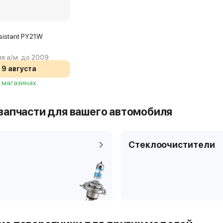
sistant PY21W
я а/м:
до 2009
9 августа
2 магазинах
запчасти для вашего автомобиля
Стеклоочистители