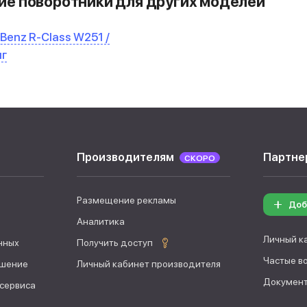
е поворотники для других моделей
Benz R-Class W251 /
нг
Производителям
Партне
СКОРО
Размещение рекламы
Доб
Аналитика
Личный к
нных
Получить доступ
Частые в
ашение
Личный кабинет производителя
Документ
 сервиса