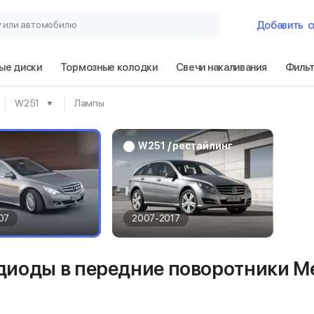
у или автомобилю
Добавить
с
ые диски
Тормозные колодки
Свечи накаливания
Филь
Гараж
W251
Лампы
Mercedes-Benz
W251 / рестайлинг
Сбросить
07
2007-2017
диоды в передние поворотники Me