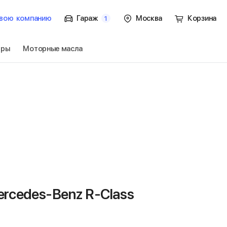
вою
компанию
Гараж
Москва
Корзина
1
тры
Моторные масла
 R-Class W251
Перейти
rcedes-Benz R-Class