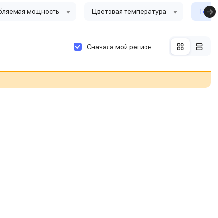
бляемая мощность
Цветовая температура
Тольк
Сначала мой регион