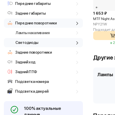
Передние габариты
Задние габариты
1 653 ₽
MTF Night As
Передние поворотники
NPY21W
Подходит дл
Лампы накаливания
Светодиоды
в 
Задние поворотники
Другие 
Задний ход
Задний ПТФ
Лампы
Подсветка номера
Подсветка дверей
100% актуальные
данные