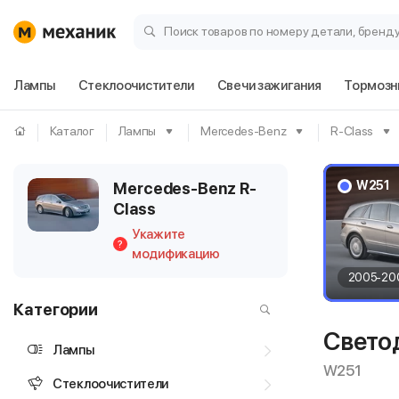
Поиск товаров по номеру детали, бренд
Лампы
Стеклоочистители
Свечи зажигания
Тормозн
Каталог
Лампы
Mercedes-Benz
R-Class
W251
Mercedes-Benz R-
Class
Укажите
?
модификацию
2005-20
Категории
Свето
Лампы
W251
Стеклоочистители