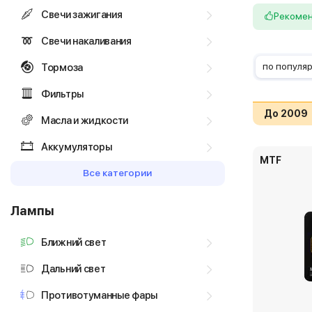
Свечи зажигания
Рекоме
Свечи накаливания
по популя
Тормоза
Фильтры
До 2009
Масла и жидкости
Аккумуляторы
MTF
Все категории
Лампы
Ближний свет
Дальний свет
Противотуманные фары