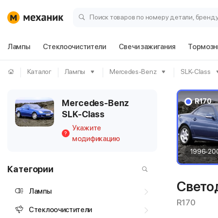
Поиск товаров по номеру детали, бренд
Лампы
Стеклоочистители
Свечи зажигания
Тормозн
Каталог
Лампы
Mercedes-Benz
SLK-Class
R170
Mercedes-Benz
SLK-Class
Укажите
?
модификацию
1996-20
Категории
Свето
Лампы
R170
Стеклоочистители