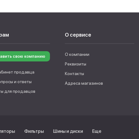
рам
О сервисе
О компании
авить свою компанию
Реквизиты
абинет продавца
Контакты
опросы и ответы
Адреса магазинов
ы для продавцов
ляторы
Фильтры
Шины и диски
Еще