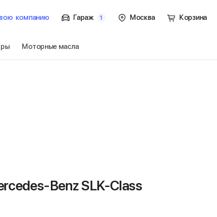
вою
компанию
Гараж
Москва
Корзина
1
тры
Моторные масла
SLK-Class R170
Перейти
rcedes-Benz SLK-Class