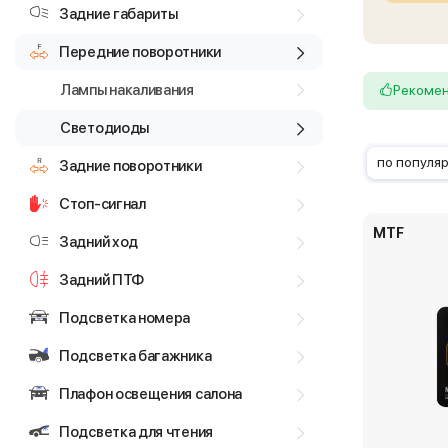
Задние габариты
Передние поворотники
Лампы накаливания
Рекоме
Светодиоды
по популя
Задние поворотники
Стоп-сигнал
MTF
Задний ход
Задний ПТФ
Подсветка номера
Подсветка багажника
Плафон освещения салона
Подсветка для чтения