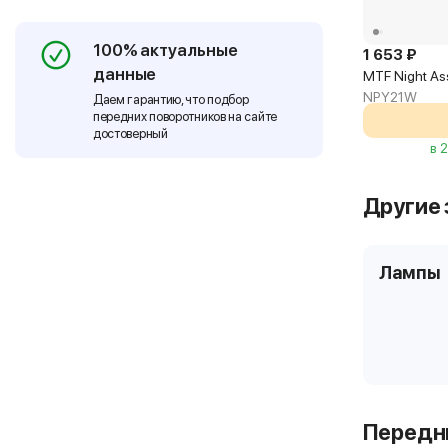
100% актуальные
1 653 ₽
данные
MTF Night As
NPY21W
Даем гарантию, что подбор
передних поворотников на сайте
достоверный
в 
Другие 
Лампы
Передни