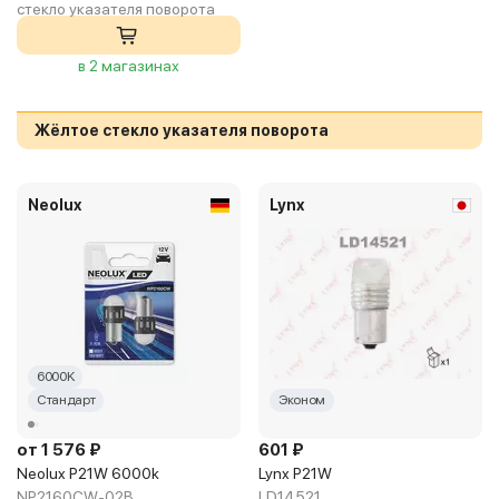
стекло указателя поворота
в 2 магазинах
Жёлтое стекло указателя поворота
Neolux
Lynx
6000K
Стандарт
Эконом
от 1 576 ₽
601 ₽
Neolux P21W 6000k
Lynx P21W
NP2160CW-02B
LD14521