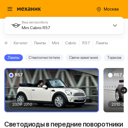
Москва
Ваш автомобиль
Mini Cabrio R57
Каталог
Лампы
Mini
Cabrio
R57
Лампы
Лампы
Стеклоочистители
Свечи зажигания
Тормоза
R57
R57 / 
2008-2010
2010-20
Светодиоды в передние поворотники