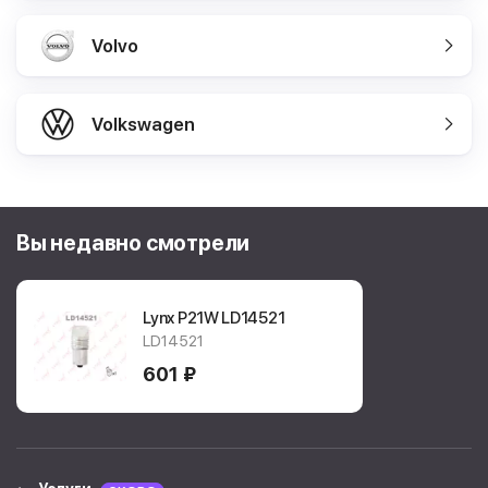
Volvo
Volkswagen
Вы недавно смотрели
Lynx P21W
LD14521
LD14521
601 ₽