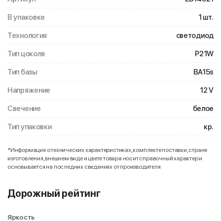
В упаковке
1 шт.
Технология
светодиод
Тип цоколя
P21W
Тип базы
BA15s
Напряжение
12 V
Свечение
белое
Тип упаковки
кр.
*Информация о технических характеристиках, комплекте поставки, стране
изготовления, внешнем виде и цвете товара носит справочный характер и
основывается на последних сведениях от производителя
Дорожный рейтинг
Яркость