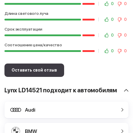
0
0
Длина светового луча
0
0
Срок эксплуатации
0
0
Соотношение цена/качество
0
0
Оставить свой отзыв
Lynx LD14521 подходит к автомобилям
Audi
BMW