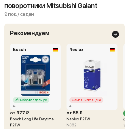
поворотники Mitsubishi Galant
9 пок. / седан
Рекомендуем
Bosch
Neolux
O
Выбор владельцев
Самая низкая цена
от 377 ₽
от 55 ₽
о
Bosch Long Life Daytime
Neolux P21W
Os
P21W
N382
75