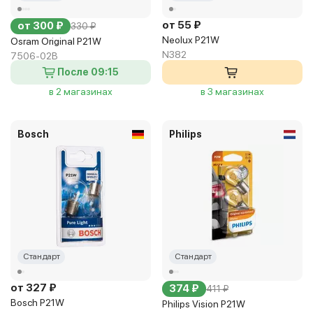
от 55 ₽
от 300 ₽
330 ₽
Neolux P21W
Osram Original P21W
N382
7506-02B
После 09:15
в 2 магазинах
в 3 магазинах
Bosch
Philips
Стандарт
Стандарт
от 327 ₽
374 ₽
411 ₽
Bosch P21W
Philips Vision P21W