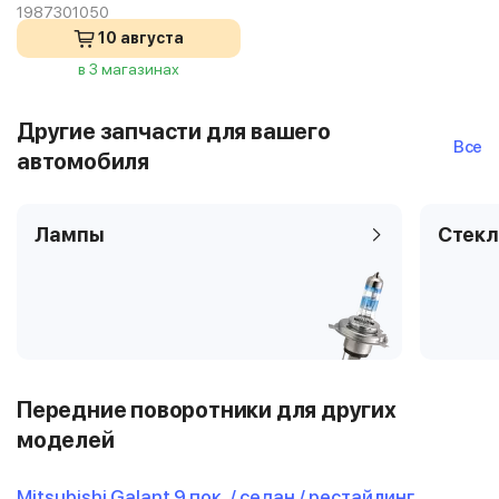
1987301050
10 августа
в 3 магазинах
Другие запчасти для вашего
Все
автомобиля
Лампы
Стекл
Передние поворотники для других
моделей
Mitsubishi Galant 9 пок. / седан / рестайлинг