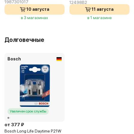
1987301017
12498B2
10 августа
11 августа
в 3 магазинах
в 1 магазине
Долговечные
Bosch
Увеличен срок службы
от 377 ₽
Bosch Long Life Daytime P21W