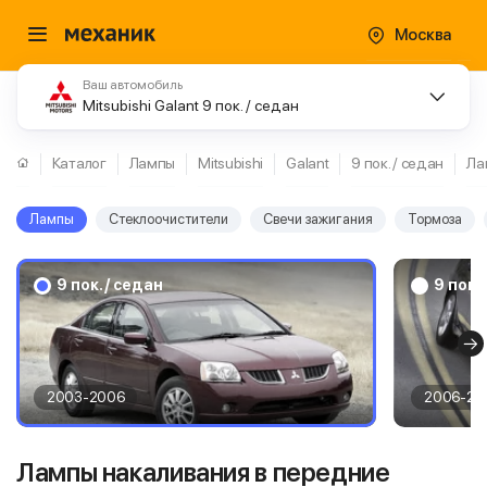
Москва
Ваш автомобиль
Mitsubishi Galant 9 пок. / седан
Каталог
Лампы
Mitsubishi
Galant
9 пок. / седан
Ла
Лампы
Стеклоочистители
Свечи зажигания
Тормоза
9 пок. / седан
9 пок.
2003-2006
2006-20
Лампы накаливания в передние