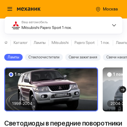
Москва
Ваш автомобиль
Mitsubishi Pajero Sport 1 пок.
Каталог
Лампы
Mitsubishi
Pajero Sport
1 пок.
Ламп
Лампы
Стеклоочистители
Свечи зажигания
Свечи нака
1 пок.
1 пок.
1998-2004
2004-20
Светодиоды в передние поворотники