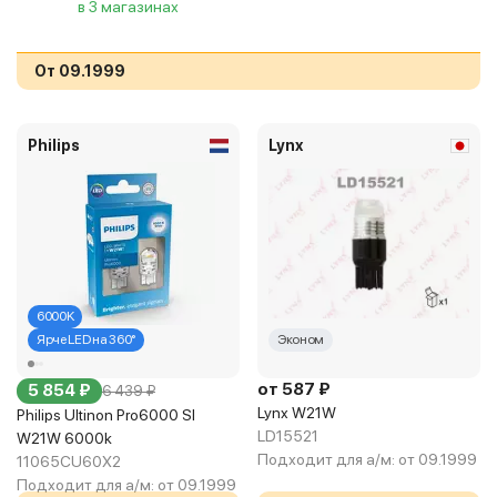
в 3 магазинах
От 09.1999
Philips
Lynx
6000K
Ярче LED на 360°
Эконом
от 587 ₽
5 854 ₽
6 439 ₽
Lynx W21W
Philips Ultinon Pro6000 Sl
LD15521
W21W 6000k
Подходит для а/м:
от 09.1999
11065CU60X2
Подходит для а/м:
от 09.1999