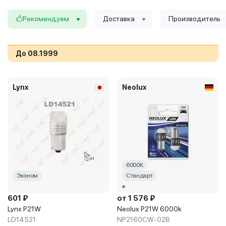
Рекомендуем
Доставка
Производитель
До 08.1999
Lynx
Neolux
6000K
Эконом
Стандарт
601 ₽
от 1 576 ₽
Lynx P21W
Neolux P21W 6000k
LD14521
NP2160CW-02B