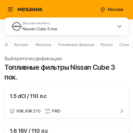
Москва
Ваш автомобиль
Nissan Cube 3 пок.
Каталог
Фильтры
Топливные фильтры
Nissan
Cube
Выберите модификацию
Топливные фильтры Nissan Cube 3
пок.
1.5 dCi / 110 л.с
K9K, K9K 270
FWD
ики
Nissan Cube
1.6 16V / 110 л.с