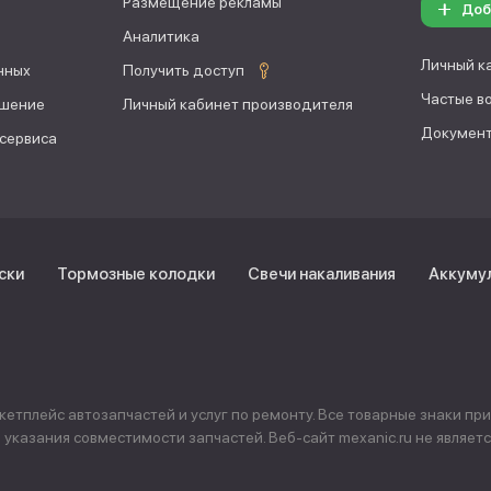
Размещение рекламы
Доб
Аналитика
Личный к
нных
Получить доступ
Частые в
ашение
Личный кабинет производителя
Документ
 сервиса
ски
Тормозные колодки
Свечи накаливания
Аккуму
тплейс автозапчастей и услуг по ремонту. Все товарные знаки пр
указания совместимости запчастей. Веб-сайт mexanic.ru не явля