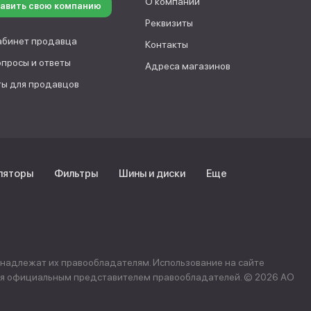
О компании
авить свою компанию
Реквизиты
абинет продавца
Контакты
опросы и ответы
Адреса магазинов
ы для продавцов
ляторы
Фильтры
Шины и диски
Еще
инадлежат их правообладателям. Использование на сайте
ется официальным представителем правообладателей. © 2026 АО