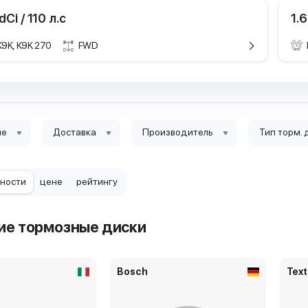
 dCi / 110 л.с
1.6
K9K, K9K 270
FWD
Технические характе
Техничес
Марка и модель
Марка и мод
Nissan
Поколение
Поколение
3 пок.
Модификация
Модификаци
1.6 16V
ие
Доставка
Производитель
Тип торм. 
Годы выпуска
Годы выпуска
2009.0
Мощность
Мощность
81 кВТ 
Рабочий объем
Рабочий объ
1598 с
рности
цене
рейтингу
двигателя
двигателя
Тип топлива
Тип топлива
бензи
ие тормозные диски
Цилиндры
Цилиндры
4
Клапаны
Клапаны
4
Bosch
Text
Тип платформы
Тип платфор
Наклон
часть