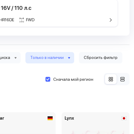
 16V / 110 л.с
HR16DE
FWD
ристики
кие характеристики
ель
 Cube
Nissan Cube
3 пок.
я
1.5 dCi
диска
Только в наличии
Сбросить фильтр
8 -
2010.03 -
/ 110 л.с
81 кВТ / 110 л.с
ем
м3
1461 см3
Сначала мой регион
н
Дизель
4
2
ar
Lynx
мы
ная задняя
Наклонная задняя
часть