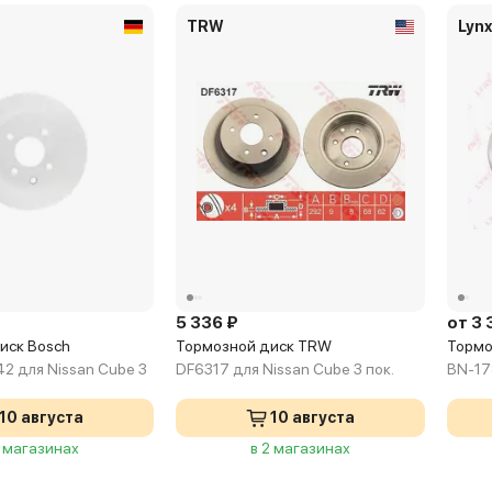
TRW
Lyn
5 336 ₽
от 3 
иск Bosch
Тормозной диск TRW
Тормо
2 для Nissan Cube 3
DF6317 для Nissan Cube 3 пок.
BN-17
10 августа
10 августа
3 магазинах
в 2 магазинах