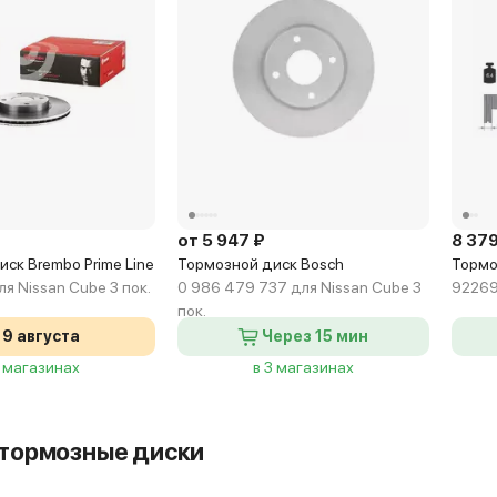
Код кузова
Код кузова
Z12
от 5 947 ₽
8 379
ск Brembo Prime Line
Тормозной диск Bosch
Тормо
ля Nissan Cube 3 пок.
0 986 479 737 для Nissan Cube 3
92269
пок.
9 августа
Через 15 мин
2 магазинах
в 3 магазинах
тормозные диски