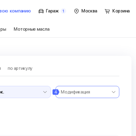
вою
компанию
Гараж
Москва
Корзина
1
тры
Моторные масла
ок.
Перейти
м
по артикулу
4