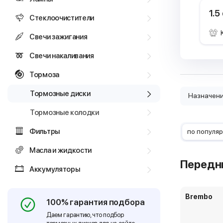
1.5
Стеклоочистители
Свечи зажигания
Свечи накаливания
Тормоза
Тормозные диски
Назначен
Тормозные колодки
Фильтры
по популя
Масла и жидкости
Передн
Аккумуляторы
Brembo
100% гарантия подбора
Даем гарантию, что подбор