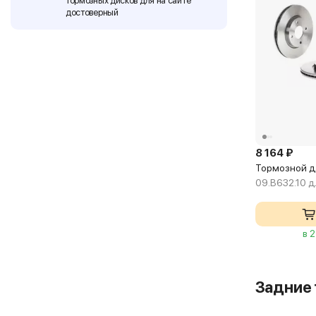
тормозных дисков для на сайте
достоверный
8 164 ₽
Тормозной ди
09.B632.10 д
в 
Задние 