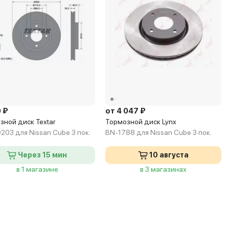
Z12
 ₽
от 4 047 ₽
зной диск Textar
Тормозной диск Lynx
203 для Nissan Cube 3 пок.
BN-1788 для Nissan Cube 3 пок.
Через 15 мин
10 августа
в 1 магазине
в 3 магазинах