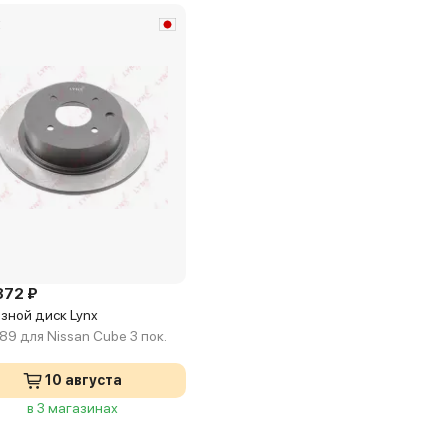
x
372 ₽
зной диск Lynx
89 для Nissan Cube 3 пок.
10 августа
в 3 магазинах