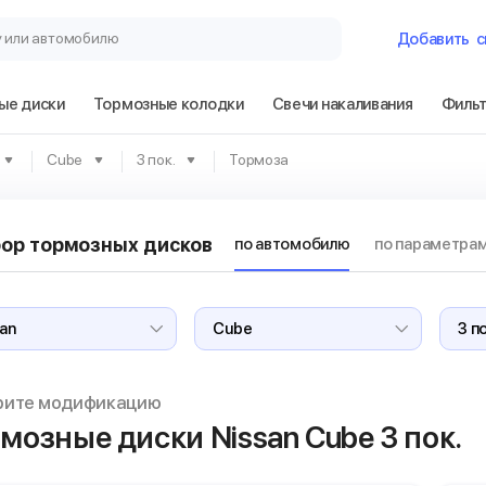
у или автомобилю
Добавить
с
ые диски
Тормозные колодки
Свечи накаливания
Филь
Гараж
Cube
3 пок.
Тормоза
Nissan Cube 3 п
ор тормозных дисков
по автомобилю
по параметра
Сбросить
рите модификацию
мозные диски Nissan Cube
3 пок.