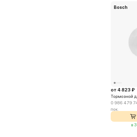
Bosch
от 4 823 ₽
Тормозной д
0 986 479 74
пок.
в 