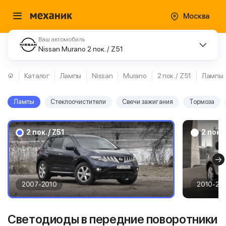
Москва
Ваш автомобиль
Nissan Murano 2 пок. / Z51
Каталог
Лампы
Nissan
Murano
2 пок. / Z51
Лампы
Лампы
Стеклоочистители
Свечи зажигания
Тормоза
2 пок. / Z51
2 пок. 
2007-2010
2010-20
Светодиоды в передние поворотники