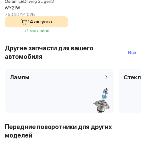
Osram LEDriving SL gen3
WY21W
7504DYP-02B
14 августа
в 1 магазине
Другие запчасти для вашего
Все
автомобиля
Лампы
Стекл
Передние поворотники для других
моделей