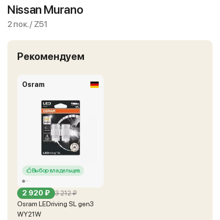
Nissan Murano
2 пок. / Z51
Рекомендуем
Osram
Выбор владельцев
2 920 ₽
3 212 ₽
Osram LEDriving SL gen3
WY21W