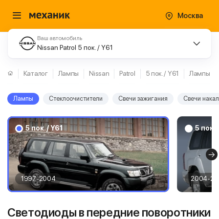
Москва
Ваш автомобиль
Nissan Patrol 5 пок. / Y61
Каталог
Лампы
Nissan
Patrol
5 пок. / Y61
Лампы
Лампы
Стеклоочистители
Свечи зажигания
Свечи нака
5 пок. / Y61
5 пок. 
1997-2004
2004-20
Светодиоды в передние поворотники