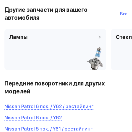
Другие запчасти для вашего
Все
автомобиля
Лампы
Стекл
Передние поворотники для других
моделей
Nissan Patrol 6 пок. / Y62 / рестайлинг
Nissan Patrol 6 пок. / Y62
Nissan Patrol 5 пок. / Y61 / рестайлинг