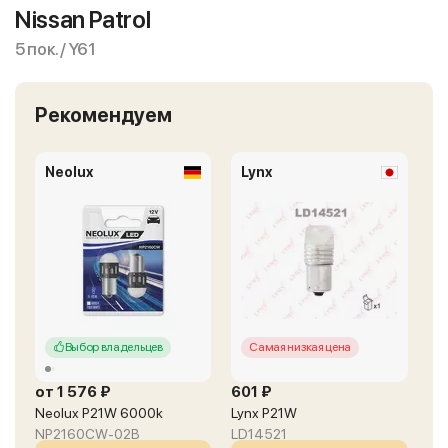
Nissan Patrol
5 пок. / Y61
Рекомендуем
Neolux
Lynx
Выбор владельцев
Самая низкая цена
от 1 576 ₽
601 ₽
Neolux P21W 6000k
Lynx P21W
NP2160CW-02B
LD14521