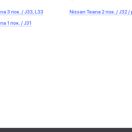
a 3 пок. / J33, L33
Nissan Teana 2 пок. / J32 
a 1 пок. / J31