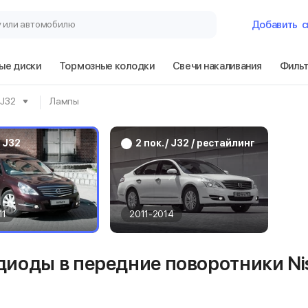
у или автомобилю
Добавить
с
ые диски
Тормозные колодки
Свечи накаливания
Филь
Гараж
/ J32
Лампы
Nissan Teana 2 п
/ J32
2 пок. / J32 / рестайлинг
Сбросить
11
2011-2014
диоды в передние поворотники Nis