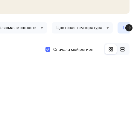
бляемая мощность
Цветовая температура
Тольк
Сначала мой регион