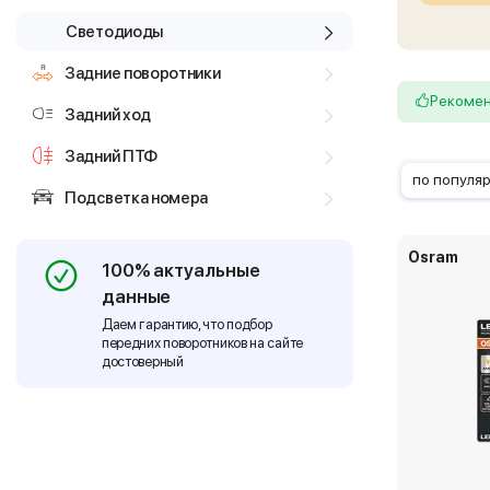
Светодиоды
Задние поворотники
Рекоме
Задний ход
Задний ПТФ
по популя
Подсветка номера
Osram
100% актуальные
данные
Даем гарантию, что подбор
передних поворотников на сайте
достоверный