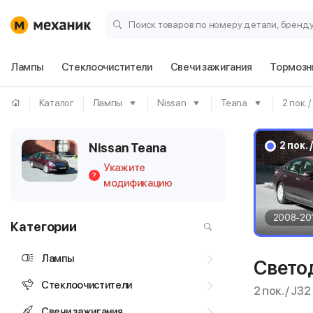
Поиск товаров по номеру детали, бренд
Лампы
Стеклоочистители
Свечи зажигания
Тормозн
Каталог
Лампы
Nissan
Teana
2 пок. 
2 пок. 
Nissan Teana
Укажите
?
модификацию
2008-20
Категории
Лампы
Свето
Стеклоочистители
2 пок. / J32
Свечи зажигания