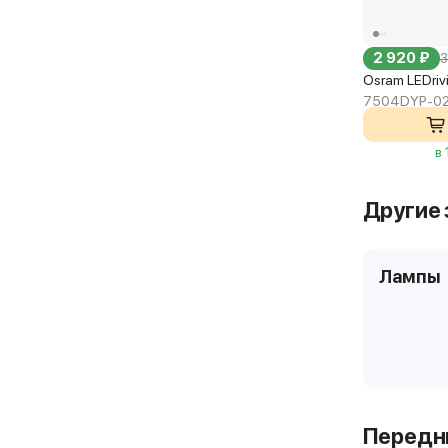
2 920 ₽
3
Osram LEDri
7504DYP-0
в
Другие 
Лампы
Передни