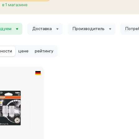
в 1 магазине
ндуем
Доставка
Производитель
Потре
рности
цене
рейтингу