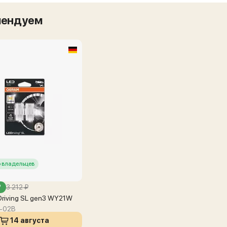
мендуем
 владельцев
₽
3 212 ₽
riving SL gen3 WY21W
-02B
14 августа