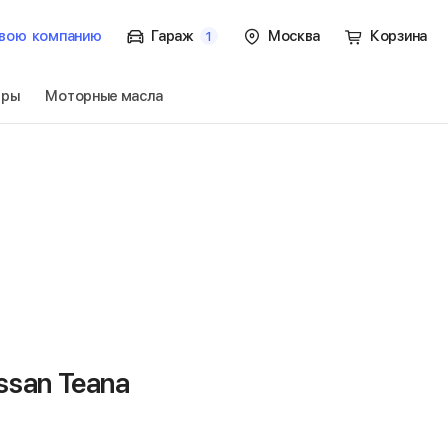
вою
компанию
Гараж
Москва
Корзина
1
тры
Моторные масла
ок. / J32
Перейти
san Teana