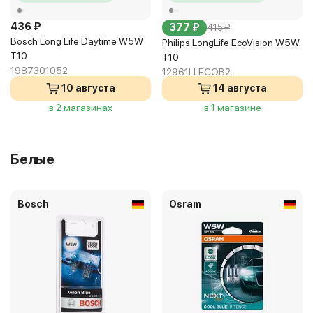
436 ₽
377 ₽
415 ₽
Bosch Long Life Daytime W5W
Philips LongLife EcoVision W5W
T10
T10
1987301052
12961LLECOB2
10 августа
14 августа
в 2 магазинах
в 1 магазине
Белые
Bosch
Osram