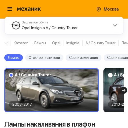
Москва
Ваш автомобиль
Opel Insignia A / Country Tourer
Каталог
Лампы
Opel
Insignia
A / Country Tourer
Ла
Лампы
Стеклоочистители
Свечи зажигания
Свечи нака
A / Country Tourer
A / Sp
2008-2017
2013-20
Лампы накаливания в плафон