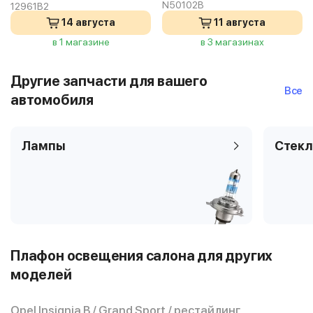
N50102B
12961B2
14 августа
11 августа
в 1 магазине
в 3 магазинах
Другие запчасти для вашего
Все
автомобиля
Лампы
Стекл
Плафон освещения салона для других
моделей
Opel Insignia B / Grand Sport / рестайлинг