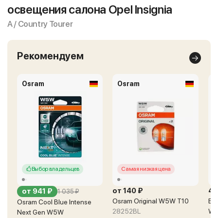
освещения салона Opel Insignia
A / Country Tourer
Рекомендуем
Osram
Osram
B
Выбор владельцев
Самая низкая цена
от 140 ₽
43
от 941 ₽
1 035 ₽
Osram Original W5W T10
Bos
Osram Cool Blue Intense
28252BL
W5
Next Gen W5W