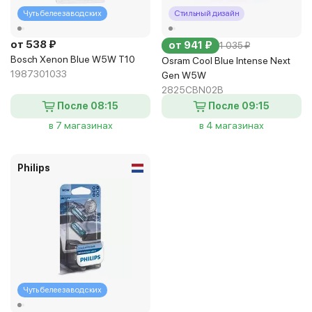
Чуть белее заводских
Стильный дизайн
от 538 ₽
от 941 ₽
1 035 ₽
Bosch Xenon Blue W5W T10
Osram Cool Blue Intense Next
1987301033
Gen W5W
2825CBN02B
После 08:15
После 09:15
в 7 магазинах
в 4 магазинах
Philips
Чуть белее заводских