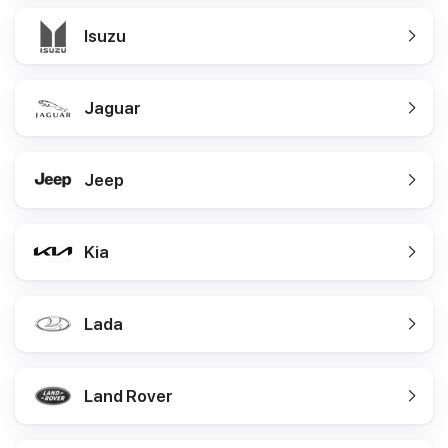
Isuzu
Jaguar
Jeep
Kia
Lada
Land Rover