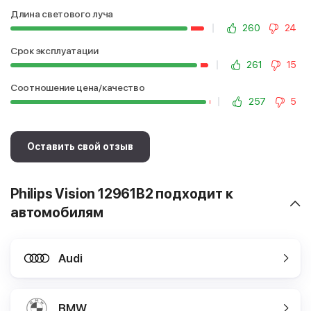
Длина светового луча
260
24
Срок эксплуатации
261
15
Соотношение цена/качество
257
5
Оставить свой отзыв
Philips Vision 12961B2 подходит к
автомобилям
Audi
BMW