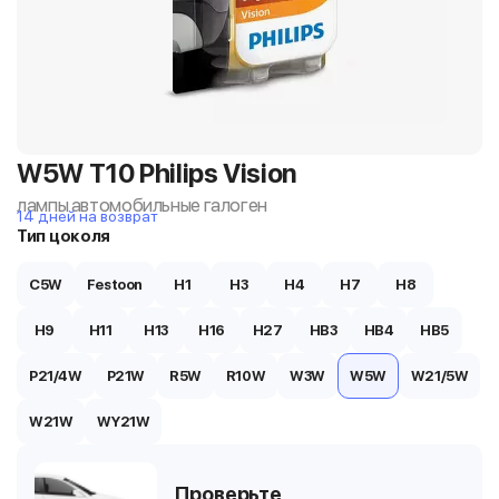
W5W T10 Philips Vision
лампы автомобильные галоген
14 дней на возврат
Тип цоколя
C5W
Festoon
H1
H3
H4
H7
H8
H9
H11
H13
H16
H27
HB3
HB4
HB5
P21/4W
P21W
R5W
R10W
W3W
W5W
W21/5W
W21W
WY21W
Проверьте