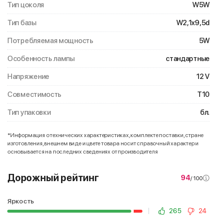
Тип цоколя
W5W
Тип базы
W2,1x9,5d
Потребляемая мощность
5W
Особенность лампы
стандартные
Напряжение
12 V
Совместимость
T10
Тип упаковки
бл.
*Информация о технических характеристиках, комплекте поставки, стране
изготовления, внешнем виде и цвете товара носит справочный характер и
основывается на последних сведениях от производителя
Дорожный рейтинг
94
/ 100
Яркость
265
24