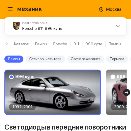
Москва
Ваш автомобиль
Porsche 911 996 купе
Каталог
Лампы
Porsche
911
996 купе
Лампы
Лампы
Стеклоочистители
Свечи зажигания
Тормоза
996 купе
996 ка
1997-2001
2000-20
Светодиоды в передние поворотники