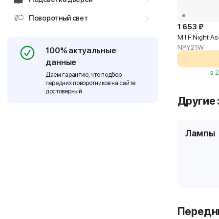
Поворотный свет
1 653 ₽
MTF Night As
NPY21W
100% актуальные
данные
в 
Даем гарантию, что подбор
передних поворотников на сайте
достоверный
Другие 
Лампы
Передни