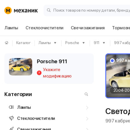
Поиск товаров по номеру детали, бренд
Лампы
Стеклоочистители
Свечи зажигания
Тормозн
Каталог
Лампы
Porsche
911
997 каб
997 к
Porsche 911
Укажите
?
модификацию
2004-20
Категории
Лампы
Свето
Стеклоочистители
997 кабри
Свечи зажигания