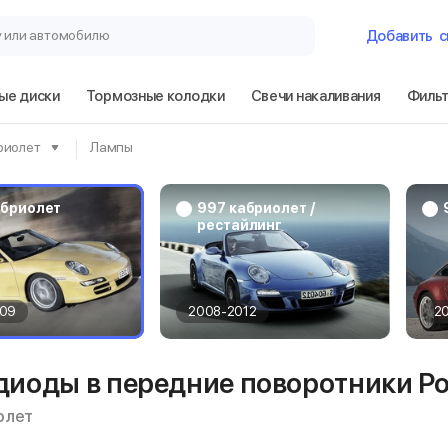
у или автомобилю
Добавить
с
ые диски
Тормозные колодки
Свечи накаливания
Филь
Гараж
риолет
Лампы
Porsche 911 99
абриолет
997 кабриолет /
рестайлинг
Сбросить
09
2008-2012
2
диоды в передние поворотники Po
олет