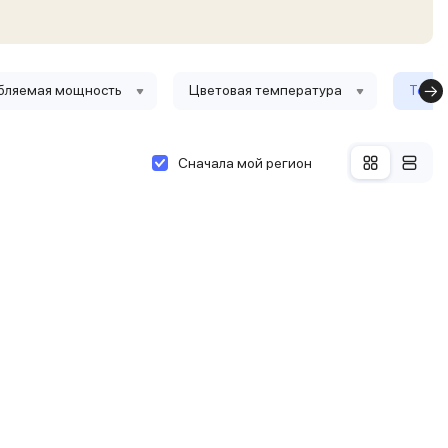
бляемая мощность
Цветовая температура
Тольк
Сначала мой регион