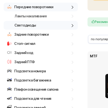
Передние поворотники
Лампы накаливания
Рекоме
Светодиоды
Задние поворотники
по популя
Стоп-сигнал
Задний ход
MTF
Задний ПТФ
Подсветка номера
Подсветка багажника
Плафон освещения салона
Подсветка для чтения
Подсветка дверей