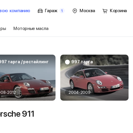
вою
компанию
Гараж
Москва
Корзина
1
тры
Моторные масла
7 кабриолет
Перейти
997 тарга / рестайлинг
997 тарга
008-2012
2004-2009
rsche 911