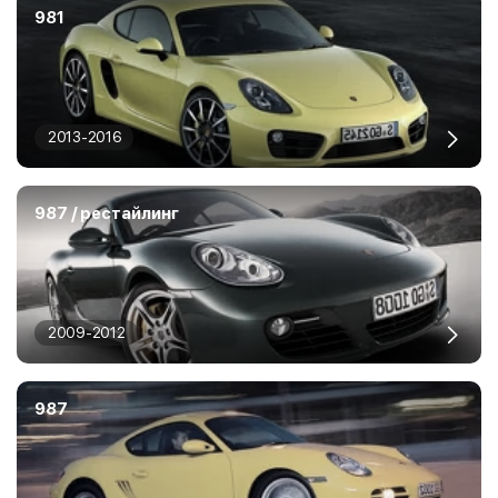
981
2013-2016
987 / рестайлинг
2009-2012
987